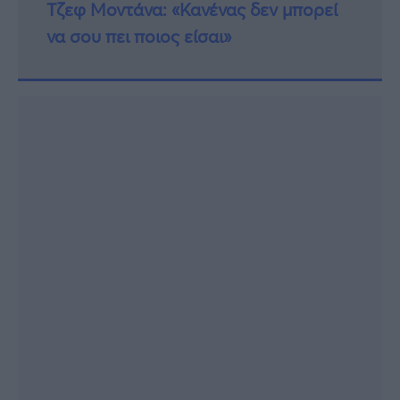
Τζεφ Μοντάνα: «Κανένας δεν μπορεί
να σου πει ποιος είσαι»