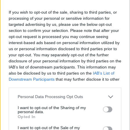
Για καθαρισμό τζαμιών
If you wish to opt-out of the sale, sharing to third parties, or
processing of your personal or sensitive information for
targeted advertising by us, please use the below opt-out
Βουτάτε τα ειδικά πανάκια για το καθάρισμα
section to confirm your selection. Please note that after your
των τζαμιών σε διάλυμα πράσινου σαπουνιού
opt-out request is processed you may continue seeing
interest-based ads based on personal information utilized by
με νερό, περνάτε τα τζάμια και μετά τα
us or personal information disclosed to third parties prior to
ξεβγάζετε με νερό.
your opt-out. You may separately opt-out of the further
disclosure of your personal information by third parties on the
Οι ιδιότητες του πράσινου σαπουνιού
IAB’s list of downstream participants. This information may
also be disclosed by us to third parties on the
IAB’s List of
Downstream Participants
that may further disclose it to other
third parties.
Personal Data Processing Opt Outs
I want to opt-out of the Sharing of my
personal data.
Opted In
I want to opt-out of the Sale of my