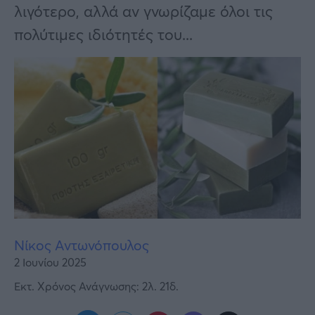
Υγεία
λιγότερο, αλλά αν γνωρίζαμε όλοι τις
πολύτιμες ιδιότητές του...
Γυναίκα
Καιρός
Νίκος Αντωνόπουλος
2 Ιουνίου 2025
Εκτ. Χρόνος Ανάγνωσης: 2λ. 21δ.