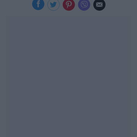
Viral
Κουζίνα
Ζώδια
Pet
Πίστη