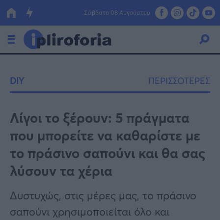
Σάββατο 08 Αυγούστου
Ελλάδα
DIY
ΠΕΡΙΣΣΟΤΕΡΕΣ
Οικονομία
Πολιτική
Λίγοι το ξέρουν: 5 πράγματα
που μπορείτε να καθαρίστε με
Τράπεζες
το πράσινο σαπούνι και θα σας
Επιδοτήσεις
Κόσμος
λύσουν τα χέρια
Lifestyle
ΕΣΠΑ
Δυστυχώς, στις μέρες μας, το πράσινο
Αθλητικά
σαπούνι χρησιμοποιείται όλο και