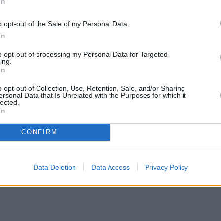
In
o opt-out of the Sale of my Personal Data.
ευτή που έκανε την μετάγγιση. Σύμφωνα με
In
αι, επικοινώνησε με την οικογένειά του και
to opt-out of processing my Personal Data for Targeted
ing.
In
ς Γεωργιάδης για το περιστατικό.
o opt-out of Collection, Use, Retention, Sale, and/or Sharing
ersonal Data that Is Unrelated with the Purposes for which it
lected.
την οικογένεια, θα ήθελα να πω κάτι: Μην
In
ις Γεωργιάδης
CONFIRM
Data Deletion
Data Access
Privacy Policy