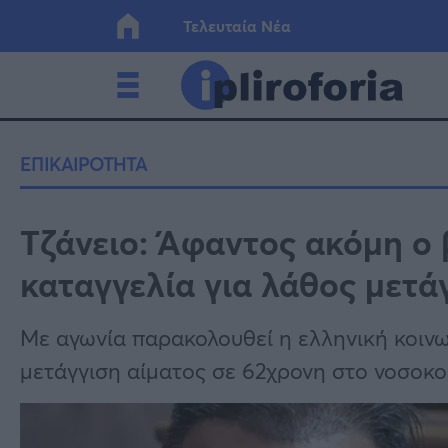
Τελευταία Νέα
Ελλάδα
Οικονο
ΕΠΙΚΑΙΡΟΤΗΤΑ
Κόσμος
Lifesty
Τζάνειο: Άφαντος ακόμη ο
καταγγελία για λάθος μετά
Υγεία
Γυναίκ
Με αγωνία παρακολουθεί η ελληνική κοινω
μετάγγιση αίματος σε 62χρονη στο νοσοκομ