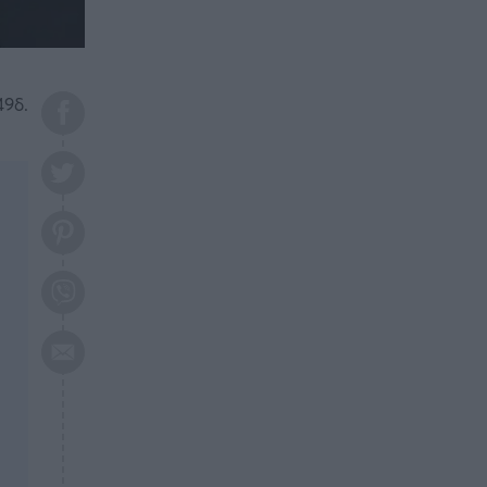
το 2026: Πότε θα έρθει η
μεγάλη αλλαγή
ΕΠΙΚΑΙΡΟΤΗΤΑ
20:45
Τραγωδία στη Λάρισα: Νεκρός
49δ.
50χρονος με αδιανόητο τρόπο
ΥΓΕΙΑ
20:20
Ελάχιστοι τη γνωρίζουν: Η
βιταμίνη που καταπολεμά
κατάθλιψη, κούραση, κόπωση
ΕΠΙΚΑΙΡΟΤΗΤΑ
19:50
ΕΚΤΑΚΤΟ: Σεισμός τώρα στην
Αττική
ΕΠΙΚΑΙΡΟΤΗΤΑ
19:20
«Συναγερμός» τώρα στη
Γλυφάδα
ΕΠΙΚΑΙΡΟΤΗΤΑ
18:45
Θλίψη: Πέθανε πολύτεκνη