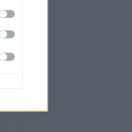
Θλίψη: Έφυγε από τη ζωή
γνωστός Έλληνας ηθοποιός