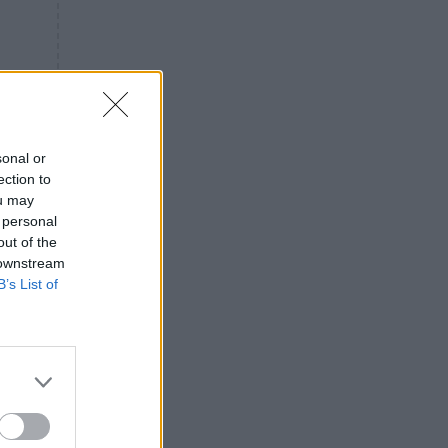
«ενόχληση» με τους πολίτες
για τα Τέμπη- «Αυτή η χώρα
είχε και άλλα δυστυχήματα»
ΠΙΣΤΗ
16:09
Μήτηρ του Ιησού: Προσευχή
στην Παναγία για τις δύσκολες
στιγμές
sonal or
ection to
ΥΓΕΙΑ
15:42
ou may
Συναγερμός στις ευρωπαϊκές
 personal
αγορές: Ανακαλούνται
out of the
πεπόνια και σταφύλια με
 downstream
φυτοφάρμακα
B’s List of
GOSSIP
15:12
Νεφέλη Μεγκ: Το βίντεο για τη
Σίσσυ Χρηστίδου έφερε
αντιδράσεις – «Είμαστε ok με
τα ενέσιμα;»
ΕΛΛΑΔΑ
14:46