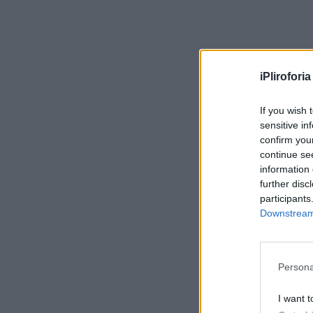
iPliroforia
If you wish 
sensitive in
confirm you
continue se
information 
further disc
participants
Downstream 
Persona
I want t