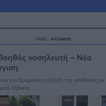
μία
Πολιτική
Τράπεζες
TAGS:
ΤΖΑΝΕΙΟ
Επιδοτήσεις
le
Αθλητικά
 βοηθός νοσηλευτή – Νέα
ΕΣΠΑ
γγιση
α
Καιρός
νία την δραματική εξέλιξη της υπόθεσης με
είο Τζάνειο.