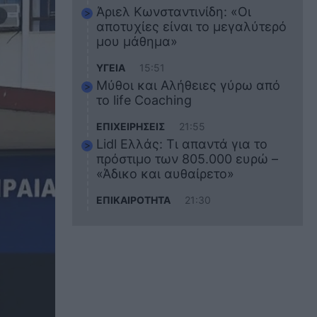
Άριελ Κωνσταντινίδη: «Οι
αποτυχίες είναι το μεγαλύτερό
μου μάθημα»
ΥΓΕΙΑ
15:51
Μύθοι και Αλήθειες γύρω από
το life Coaching
ΕΠΙΧΕΙΡΗΣΕΙΣ
21:55
Lidl Ελλάς: Τι απαντά για το
πρόστιμο των 805.000 ευρώ –
«Άδικο και αυθαίρετο»
ΕΠΙΚΑΙΡΟΤΗΤΑ
21:30
Στο εκπαιδευτικό του ταξίδι
σκοτώθηκε ο 20χρονος
ναυτικός του Blue Star Chios –
Πώς έγινε το τραγικό
δυστύχημα
ΖΩΔΙΑ
21:10
Αυτά τα 3 ζώδια θα πετύχουν