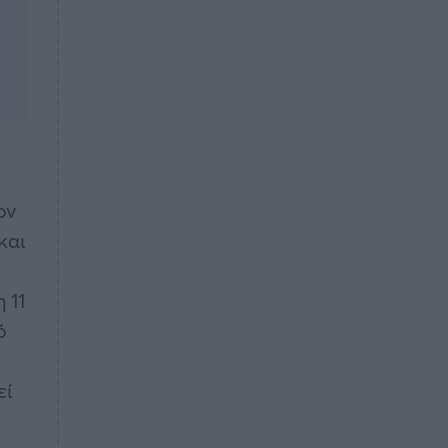
ον
και
 11
ό
εί