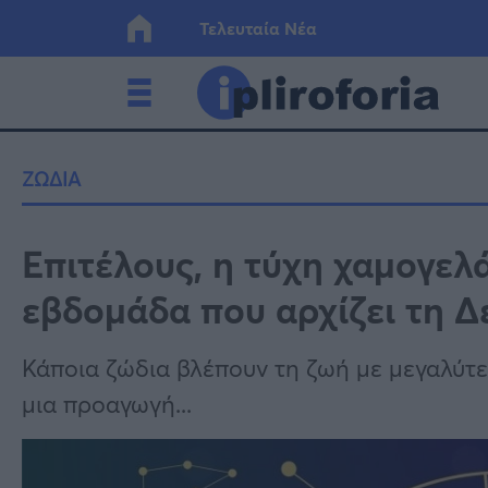
Τελευταία Νέα
Ελλάδα
Οικονο
ΖΩΔΙΑ
Κόσμος
Lifesty
Επιτέλους, η τύχη χαμογελά
εβδομάδα που αρχίζει τη Δ
Υγεία
Γυναίκ
Κάποια ζώδια βλέπουν τη ζωή με μεγαλύτερ
μια προαγωγή...