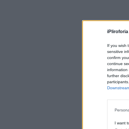
iPliroforia
If you wish 
sensitive in
confirm you
continue se
information 
further disc
participants
Downstream 
Persona
I want t