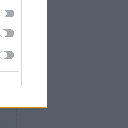
Θλίψη: Έφυγε από τη ζωή
γνωστός Έλληνας ηθοποιός
στε
ου