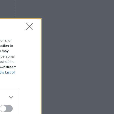
«ενόχληση» με τους πολίτες
για τα Τέμπη- «Αυτή η χώρα
είχε και άλλα δυστυχήματα»
ΠΙΣΤΗ
16:09
Μήτηρ του Ιησού: Προσευχή
στην Παναγία για τις δύσκολες
στιγμές
sonal or
ection to
ΥΓΕΙΑ
15:42
ou may
Συναγερμός στις ευρωπαϊκές
 personal
αγορές: Ανακαλούνται
out of the
πεπόνια και σταφύλια με
 downstream
φυτοφάρμακα
B’s List of
GOSSIP
15:12
Νεφέλη Μεγκ: Το βίντεο για τη
Σίσσυ Χρηστίδου έφερε
αντιδράσεις – «Είμαστε ok με
τα ενέσιμα;»
ΕΛΛΑΔΑ
14:46