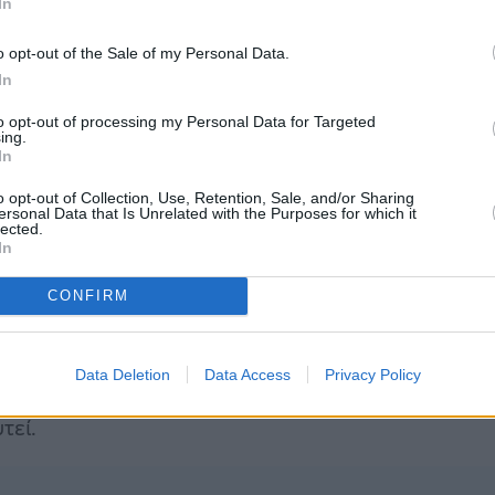
In
ζώδια την εβδομάδα που αρχίζει
o opt-out of the Sale of my Personal Data.
In
to opt-out of processing my Personal Data for Targeted
ing.
In
ές χρονιές της ζωής σας, αρχής γενομένης από την
ενέργεια και ενθουσιασμό. Μπορεί να έχετε νέες
o opt-out of Collection, Use, Retention, Sale, and/or Sharing
ersonal Data that Is Unrelated with the Purposes for which it
. Οι αποφάσεις που θα κληθείτε να πάρετε αυτές τις
lected.
In
κή ζωή σας, προσπαθήστε μόνο να μην προσκολλά
ς που θα αποδειχθούν θετικές. Θα αναγνωρίσετε
CONFIRM
ας ήταν στον Καρκίνο, από το 2013 έως το 2014,
 ζωή σας και εσείς. Επομένως, μέχρι τις 30 Ιουνί
Data Deletion
Data Access
Privacy Policy
ταλλευτείτε νέες ευκαιρίες και να κάνετε τη ζωή
τεί.