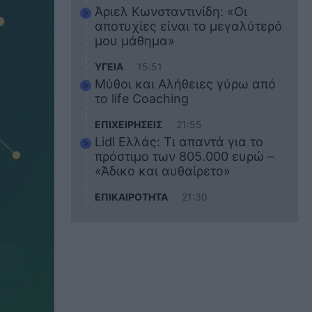
Άριελ Κωνσταντινίδη: «Οι
αποτυχίες είναι το μεγαλύτερό
μου μάθημα»
ΥΓΕΙΑ
15:51
Μύθοι και Αλήθειες γύρω από
το life Coaching
ΕΠΙΧΕΙΡΗΣΕΙΣ
21:55
Lidl Ελλάς: Τι απαντά για το
πρόστιμο των 805.000 ευρώ –
«Άδικο και αυθαίρετο»
ΕΠΙΚΑΙΡΟΤΗΤΑ
21:30
Στο εκπαιδευτικό του ταξίδι
σκοτώθηκε ο 20χρονος
ναυτικός του Blue Star Chios –
Πώς έγινε το τραγικό
δυστύχημα
ΖΩΔΙΑ
21:10
Αυτά τα 3 ζώδια θα πετύχουν