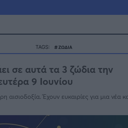
μία
Πολιτική
Τράπεζες
TAGS:
ΖΩΔΙΑ
Επιδοτήσεις
le
Αθλητικά
ει σε αυτά τα 3 ζώδια την
ΕΣΠΑ
ευτέρα 9 Ιουνίου
α
Καιρός
η αισιοδοξία. Έχουν ευκαιρίες για μια νέα κ