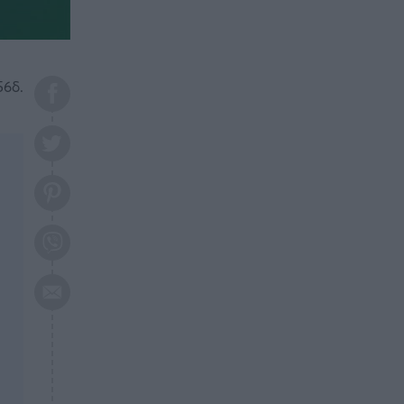
το 2026: Πότε θα έρθει η
μεγάλη αλλαγή
ΕΠΙΚΑΙΡΟΤΗΤΑ
20:45
Τραγωδία στη Λάρισα: Νεκρός
56δ.
50χρονος με αδιανόητο τρόπο
ΥΓΕΙΑ
20:20
Ελάχιστοι τη γνωρίζουν: Η
βιταμίνη που καταπολεμά
κατάθλιψη, κούραση, κόπωση
ΕΠΙΚΑΙΡΟΤΗΤΑ
19:50
ΕΚΤΑΚΤΟ: Σεισμός τώρα στην
Αττική
ΕΠΙΚΑΙΡΟΤΗΤΑ
19:20
«Συναγερμός» τώρα στη
Γλυφάδα
ΕΠΙΚΑΙΡΟΤΗΤΑ
18:45
Θλίψη: Πέθανε πολύτεκνη