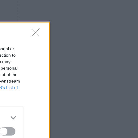
«ενόχληση» με τους πολίτες
για τα Τέμπη- «Αυτή η χώρα
είχε και άλλα δυστυχήματα»
ΠΙΣΤΗ
16:09
Μήτηρ του Ιησού: Προσευχή
στην Παναγία για τις δύσκολες
στιγμές
sonal or
ection to
ΥΓΕΙΑ
15:42
ou may
Συναγερμός στις ευρωπαϊκές
 personal
αγορές: Ανακαλούνται
out of the
πεπόνια και σταφύλια με
 downstream
φυτοφάρμακα
B’s List of
GOSSIP
15:12
Νεφέλη Μεγκ: Το βίντεο για τη
Σίσσυ Χρηστίδου έφερε
αντιδράσεις – «Είμαστε ok με
τα ενέσιμα;»
ΕΛΛΑΔΑ
14:46