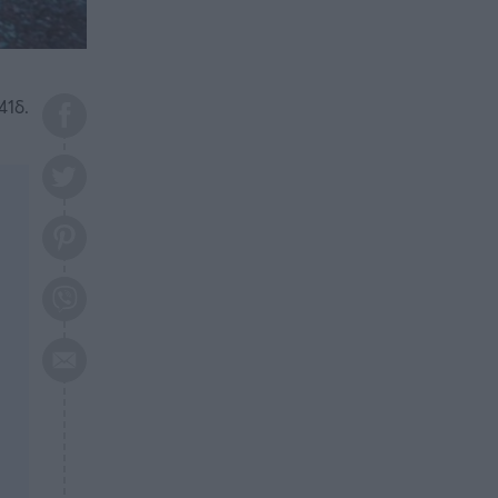
το 2026: Πότε θα έρθει η
μεγάλη αλλαγή
ΕΠΙΚΑΙΡΟΤΗΤΑ
20:45
Τραγωδία στη Λάρισα: Νεκρός
41δ.
50χρονος με αδιανόητο τρόπο
ΥΓΕΙΑ
20:20
Ελάχιστοι τη γνωρίζουν: Η
βιταμίνη που καταπολεμά
κατάθλιψη, κούραση, κόπωση
ΕΠΙΚΑΙΡΟΤΗΤΑ
19:50
ΕΚΤΑΚΤΟ: Σεισμός τώρα στην
Αττική
ΕΠΙΚΑΙΡΟΤΗΤΑ
19:20
«Συναγερμός» τώρα στη
Γλυφάδα
ΕΠΙΚΑΙΡΟΤΗΤΑ
18:45
Θλίψη: Πέθανε πολύτεκνη