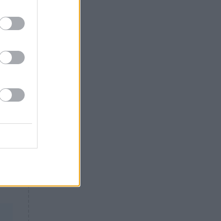
Θλίψη: Έφυγε από τη ζωή
γνωστός Έλληνας ηθοποιός
ουν