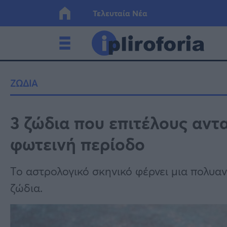
Τελευταία Νέα
Ελλάδα
Οικονο
ΖΩΔΙΑ
Κόσμος
Lifesty
3 ζώδια που επιτέλους αντ
φωτεινή περίοδο
Υγεία
Γυναίκ
Το αστρολογικό σκηνικό φέρνει μια πολυα
ζώδια.