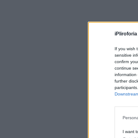
iPliroforia
If you wish 
sensitive in
confirm you
continue se
information 
further disc
participants
Downstream 
Persona
I want t