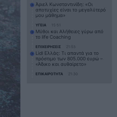
Άριελ Κωνσταντινίδη: «Οι
αποτυχίες είναι το μεγαλύτερό
μου μάθημα»
ΥΓΕΙΑ
15:51
Μύθοι και Αλήθειες γύρω από
το life Coaching
ΕΠΙΧΕΙΡΗΣΕΙΣ
21:55
Lidl Ελλάς: Τι απαντά για το
πρόστιμο των 805.000 ευρώ –
«Άδικο και αυθαίρετο»
ΕΠΙΚΑΙΡΟΤΗΤΑ
21:30
Στο εκπαιδευτικό του ταξίδι
σκοτώθηκε ο 20χρονος
ναυτικός του Blue Star Chios –
Πώς έγινε το τραγικό
δυστύχημα
ΖΩΔΙΑ
21:10
Αυτά τα 3 ζώδια θα πετύχουν