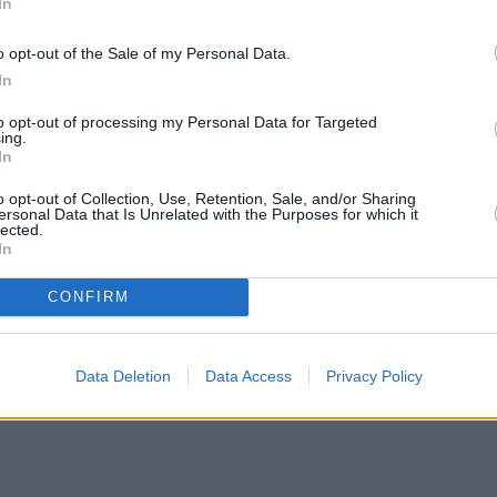
In
ν, και οι αποφάσεις θα παρθούν με διαύγεια και
o opt-out of the Sale of my Personal Data.
αισιόδοξο κεφάλαιο.
In
to opt-out of processing my Personal Data for Targeted
πιο φωτεινή περίοδο
ing.
In
o opt-out of Collection, Use, Retention, Sale, and/or Sharing
ersonal Data that Is Unrelated with the Purposes for which it
lected.
νες αρχίζει να υποχωρεί. Τα βάρη που φάνταζαν
In
όποι σας θα ανταμειφθούν, όχι απαραίτητα με
CONFIRM
αφήνετε χώρο στις ευκαιρίες να σας πλησιάσουν.
θερίας και δύναμης -ένα φως που θα σας δώσει
Data Deletion
Data Access
Privacy Policy
ίθηση. Η αποδοχή και η απλότητα θα σας οδηγήσ