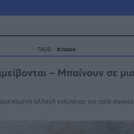
μία
Πολιτική
Τράπεζες
TAGS:
ΖΩΔΙΑ
Επιδοτήσεις
le
Αθλητικά
αμείβονται – Μπαίνουν σε μια
ΕΣΠΑ
α
Καιρός
ναμενόμενη αλλαγή ενέργειας για τρία συγκε