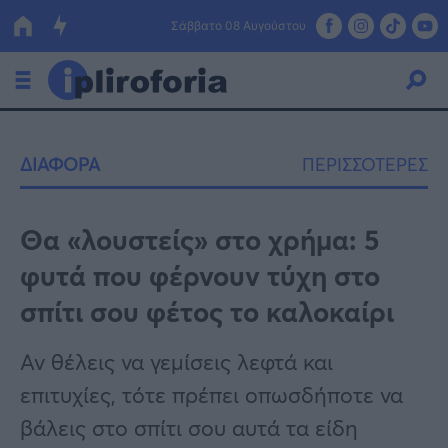
Σάββατο 08 Αυγούστου
Ελλάδα
ΔΙΑΦΟΡΑ
ΠΕΡΙΣΣΟΤΕΡΕΣ
Οικονομία
Πολιτική
Θα «λουστείς» στο χρήμα: 5
φυτά που φέρνουν τύχη στο
Τράπεζες
σπίτι σου φέτος το καλοκαίρι
Επιδοτήσεις
Κόσμος
Αν θέλεις να γεμίσεις λεφτά και
Lifestyle
ΕΣΠΑ
επιτυχίες, τότε πρέπει οπωσδήποτε να
Αθλητικά
βάλεις στο σπίτι σου αυτά τα είδη