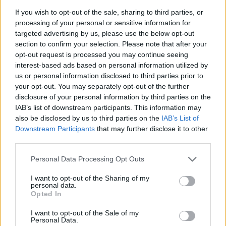
είσοδο του σπιτιού σου.
If you wish to opt-out of the sale, sharing to third parties, or
processing of your personal or sensitive information for
targeted advertising by us, please use the below opt-out
section to confirm your selection. Please note that after your
Συνεντεύξεις 18/11/2025
opt-out request is processed you may continue seeing
Δήμητρα Δερζέκου: «Λέω τη δική μου
interest-based ads based on personal information utilized by
us or personal information disclosed to third parties prior to
αλήθεια»
your opt-out. You may separately opt-out of the further
disclosure of your personal information by third parties on the
IAB’s list of downstream participants. This information may
also be disclosed by us to third parties on the
IAB’s List of
Συνεντεύξεις 18/11/2025
Downstream Participants
that may further disclose it to other
third parties.
Τζεφ Μοντάνα: «Κανένας δεν μπορεί
να σου πει ποιος είσαι»
Personal Data Processing Opt Outs
I want to opt-out of the Sharing of my
personal data.
Opted In
I want to opt-out of the Sale of my
Personal Data.