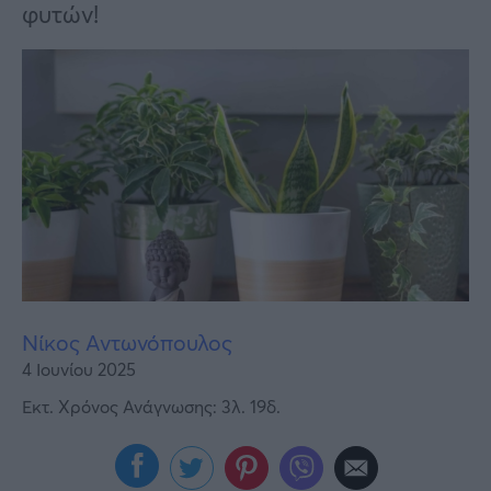
Υγεία
φυτών!
Γυναίκα
Καιρός
Νίκος Αντωνόπουλος
4 Ιουνίου 2025
Εκτ. Χρόνος Ανάγνωσης: 3λ. 19δ.