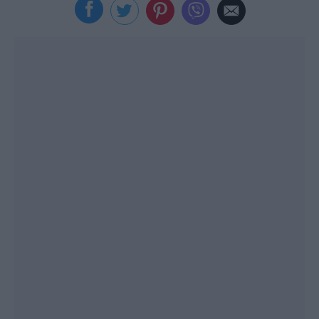
Viral
Κουζίνα
Ζώδια
Pet
Πίστη