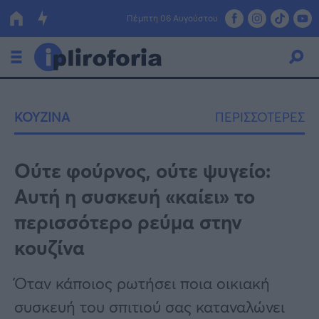
Πέμπτη 06 Αυγούστου
Ελλάδα
ΚΟΥΖΙΝΑ
ΠΕΡΙΣΣΟΤΕΡΕΣ
Οικονομία
Πολιτική
Ούτε φούρνος, ούτε ψυγείο:
Αυτή η συσκευή «καίει» το
Τράπεζες
περισσότερο ρεύμα στην
Επιδοτήσεις
Κόσμος
κουζίνα
Lifestyle
ΕΣΠΑ
Όταν κάποιος ρωτήσει ποια οικιακή
Αθλητικά
συσκευή του σπιτιού σας καταναλώνει