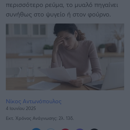
Υγεία
περισσότερο ρεύμα, το μυαλό πηγαίνει
συνήθως στο ψυγείο ή στον φούρνο.
Γυναίκα
Καιρός
Νίκος Αντωνόπουλος
4 Ιουνίου 2025
Εκτ. Χρόνος Ανάγνωσης: 2λ. 13δ.