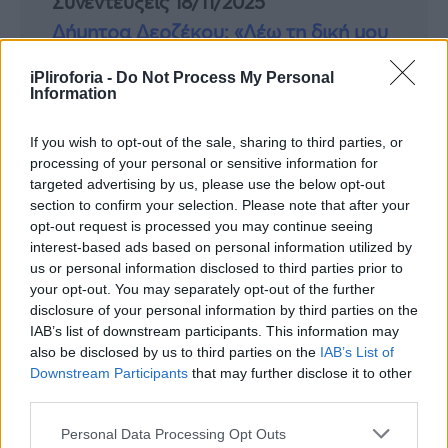
Συνεντεύξεις 18/11/2025
Δήμητρα Δερζέκου: «Λέω τη δική μου
αλήθεια»
iPliroforia -
Do Not Process My Personal
Information
If you wish to opt-out of the sale, sharing to third parties, or
Συνεντεύξεις 18/11/2025
processing of your personal or sensitive information for
Τζεφ Μοντάνα: «Κανένας δεν μπορεί
targeted advertising by us, please use the below opt-out
section to confirm your selection. Please note that after your
να σου πει ποιος είσαι»
opt-out request is processed you may continue seeing
interest-based ads based on personal information utilized by
us or personal information disclosed to third parties prior to
your opt-out. You may separately opt-out of the further
disclosure of your personal information by third parties on the
IAB’s list of downstream participants. This information may
also be disclosed by us to third parties on the
IAB’s List of
Downstream Participants
that may further disclose it to other
third parties.
Personal Data Processing Opt Outs