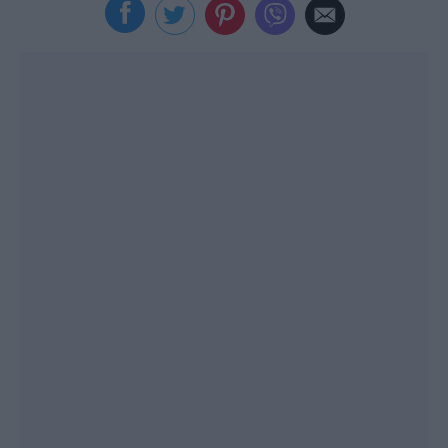
Viral
Κουζίνα
Ζώδια
Pet
Πίστη