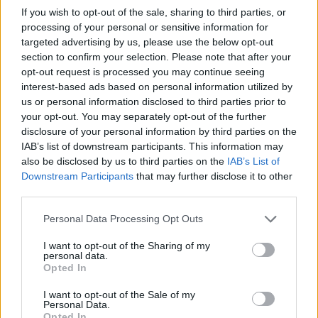
If you wish to opt-out of the sale, sharing to third parties, or
processing of your personal or sensitive information for
targeted advertising by us, please use the below opt-out
section to confirm your selection. Please note that after your
opt-out request is processed you may continue seeing
interest-based ads based on personal information utilized by
Συνεντεύξεις 18/11/2025
us or personal information disclosed to third parties prior to
Δήμητρα Δερζέκου: «Λέω τη δική μου
your opt-out. You may separately opt-out of the further
disclosure of your personal information by third parties on the
αλήθεια»
IAB’s list of downstream participants. This information may
also be disclosed by us to third parties on the
IAB’s List of
Downstream Participants
that may further disclose it to other
third parties.
Συνεντεύξεις 18/11/2025
Personal Data Processing Opt Outs
Τζεφ Μοντάνα: «Κανένας δεν μπορεί
να σου πει ποιος είσαι»
I want to opt-out of the Sharing of my
personal data.
Opted In
I want to opt-out of the Sale of my
Personal Data.
Opted In