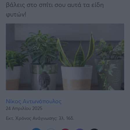
Υγεία
βάλεις στο σπίτι σου αυτά τα είδη
φυτών!
Γυναίκα
Καιρός
Νίκος Αντωνόπουλος
24 Απριλίου 2025
Εκτ. Χρόνος Ανάγνωσης: 3λ. 16δ.