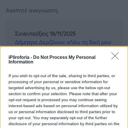
Αγαπητέ αναγνώστη,
Συνεντεύξεις 18/11/2025
Δήμητρα Δερζέκου: «Λέω τη δική μου
αλήθεια»
iPliroforia -
Do Not Process My Personal
Information
If you wish to opt-out of the sale, sharing to third parties, or
Συνεντεύξεις 18/11/2025
processing of your personal or sensitive information for
Τζεφ Μοντάνα: «Κανένας δεν μπορεί
targeted advertising by us, please use the below opt-out
section to confirm your selection. Please note that after your
να σου πει ποιος είσαι»
opt-out request is processed you may continue seeing
interest-based ads based on personal information utilized by
us or personal information disclosed to third parties prior to
your opt-out. You may separately opt-out of the further
disclosure of your personal information by third parties on the