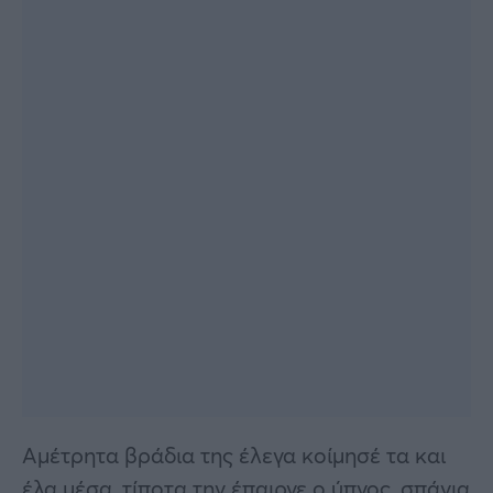
Αμέτρητα βράδια της έλεγα κοίμησέ τα και
έλα μέσα, τίποτα την έπαιρνε ο ύπνος, σπάνια