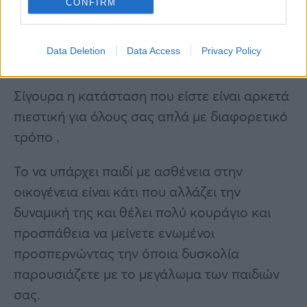
CONFIRM
Data Deletion
Data Access
Privacy Policy
Σίγουρα η κατάσταση που είστε είναι αρκετά
πιεστική για όλους σας απλά με διαφορετικό
τρόπο .
Το να υπάρχει παιδί με ασθένεια στην
οικογένεια είναι κάτι που αλλάζει την
δυναμική της και θέλει πολύ κουράγιο και
προσπάθεια να μείνετε ενωμένοι
προσπερνώντας την όποια δυσκολία
παρουσιάζετε με το μεγάλωμα των παιδιών
σας.