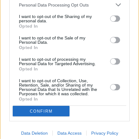
Personal Data Processing Opt Outs
I want to opt-out of the Sharing of my
personal data.
Οι σαρδέλες είναι μια πλήρης τροφή πλούσια
Opted In
σε πρωτεΐνες, η οποία όχι μόνο υποστηρίζει
I want to opt-out of the Sale of my
τις υγιείς διαδικασίες ανάπτυξης και
Personal Data.
Opted In
αναγέννησης του οργανισμού, αλλά και
περιέχει σημαντικά λιγότερο υδράργυρο από
I want to opt-out of processing my
Personal Data for Targeted Advertising.
άλλα ψάρια, όπως ο σολομός ή ο τόνος,
Opted In
γεγονός που τις καθιστά πολύ καλύτερη
I want to opt-out of Collection, Use,
Retention, Sale, and/or Sharing of my
επιλογή.
Personal Data that Is Unrelated with the
Purposes for which it was collected.
Opted In
Όταν αγοράζετε σαρδέλες, αξίζει να δίνετε
CONFIRM
προσοχή στη σύστασή τους, αναζητώντας
την ετικέτα «Sardina pilchardus» και
αποφεύγοντας το «Sprattus sprattus», που
Data Deletion
Data Access
Privacy Policy