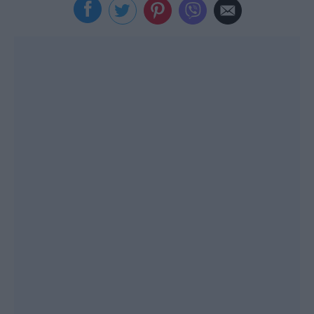
Viral
Κουζίνα
Ζώδια
Pet
Πίστη