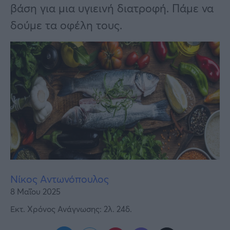
Υγεία
βάση για μια υγιεινή διατροφή. Πάμε να
δούμε τα οφέλη τους.
Γυναίκα
Καιρός
Νίκος Αντωνόπουλος
8 Μαΐου 2025
Εκτ. Χρόνος Ανάγνωσης: 2λ. 24δ.