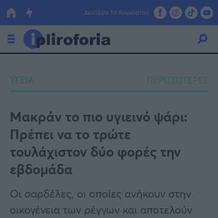
Δευτέρα 10 Αυγούστου
Ελλάδα
ΥΓΕΙΑ
ΠΕΡΙΣΣΟΤΕΡΕΣ
Οικονομία
Πολιτική
Μακράν το πιο υγιεινό ψάρι:
Πρέπει να το τρώτε
Τράπεζες
τουλάχιστον δύο φορές την
Επιδοτήσεις
Κόσμος
εβδομάδα
Lifestyle
ΕΣΠΑ
Οι σαρδέλες, οι οποίες ανήκουν στην
Αθλητικά
οικογένεια των ρέγγων και αποτελούν