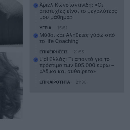
Άριελ Κωνσταντινίδη: «Οι
αποτυχίες είναι το μεγαλύτερό
μου μάθημα»
ΥΓΕΙΑ
15:51
Μύθοι και Αλήθειες γύρω από
το life Coaching
ΕΠΙΧΕΙΡΗΣΕΙΣ
21:55
Lidl Ελλάς: Τι απαντά για το
πρόστιμο των 805.000 ευρώ –
«Άδικο και αυθαίρετο»
ΕΠΙΚΑΙΡΟΤΗΤΑ
21:30
Στο εκπαιδευτικό του ταξίδι
σκοτώθηκε ο 20χρονος
ναυτικός του Blue Star Chios –
Πώς έγινε το τραγικό
δυστύχημα
ΖΩΔΙΑ
21:10
Αυτά τα 3 ζώδια θα πετύχουν