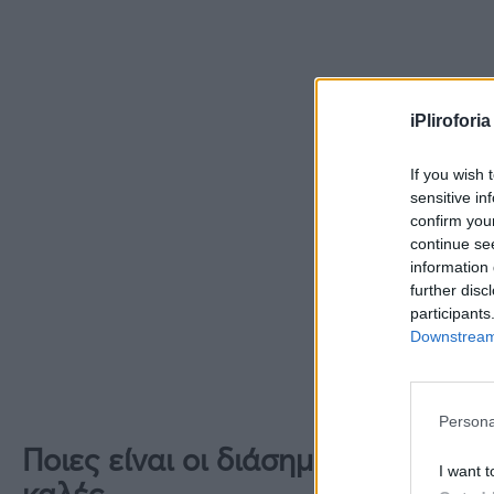
iPliroforia
If you wish 
sensitive in
confirm you
continue se
information 
further disc
participants
Downstream 
Persona
Ποιες είναι οι διάσημες προσωπι
I want t
καλές