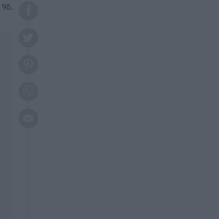
το 2026: Πότε θα έρθει η
 9δ.
μεγάλη αλλαγή
ΕΠΙΚΑΙΡΟΤΗΤΑ
20:45
Τραγωδία στη Λάρισα: Νεκρός
50χρονος με αδιανόητο τρόπο
ΥΓΕΙΑ
20:20
Ελάχιστοι τη γνωρίζουν: Η
βιταμίνη που καταπολεμά
κατάθλιψη, κούραση, κόπωση
ΕΠΙΚΑΙΡΟΤΗΤΑ
19:50
ΕΚΤΑΚΤΟ: Σεισμός τώρα στην
Αττική
ΕΠΙΚΑΙΡΟΤΗΤΑ
19:20
«Συναγερμός» τώρα στη
Γλυφάδα
ΕΠΙΚΑΙΡΟΤΗΤΑ
18:45
Θλίψη: Πέθανε πολύτεκνη