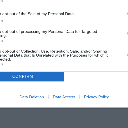
In
παρουσιάστηκαν ως υποδειγματικά μέλη της
o opt-out of the Sale of my Personal Data.
ωποι που έκαναν τρομερά πράγματα. Ερευνώντας 
In
ρικών προσώπων μπορούμε να διαπιστώσουμε πως
to opt-out of processing my Personal Data for Targeted
ing.
 φαίνονται.
In
o opt-out of Collection, Use, Retention, Sale, and/or Sharing
κότητες που δεν ήταν και τόσο καλ
ersonal Data that Is Unrelated with the Purposes for which it
lected.
In
τοί είναι οι διάσημοι που δεν ήταν τόσο «καλοί» ό
CONFIRM
Data Deletion
Data Access
Privacy Policy