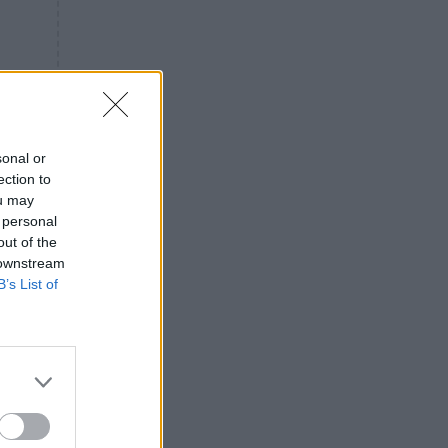
«ενόχληση» με τους πολίτες
για τα Τέμπη- «Αυτή η χώρα
είχε και άλλα δυστυχήματα»
ΠΙΣΤΗ
16:09
Μήτηρ του Ιησού: Προσευχή
στην Παναγία για τις δύσκολες
στιγμές
sonal or
ection to
ΥΓΕΙΑ
15:42
ou may
Συναγερμός στις ευρωπαϊκές
 personal
αγορές: Ανακαλούνται
out of the
πεπόνια και σταφύλια με
 downstream
φυτοφάρμακα
B’s List of
GOSSIP
15:12
Νεφέλη Μεγκ: Το βίντεο για τη
Σίσσυ Χρηστίδου έφερε
αντιδράσεις – «Είμαστε ok με
τα ενέσιμα;»
ΕΛΛΑΔΑ
14:46