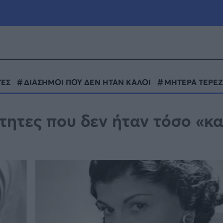
μία
Πολιτική
Τράπεζες
ΤΕΣ
ΔΙΑΣΗΜΟΙ ΠΟΥ ΔΕΝ ΗΤΑΝ ΚΑΛΟΙ
ΜΗΤΕΡΑ ΤΕΡΕ
Επιδοτήσεις
le
Αθλητικά
ητες που δεν ήταν τόσο «κα
ΕΣΠΑ
α
Καιρός