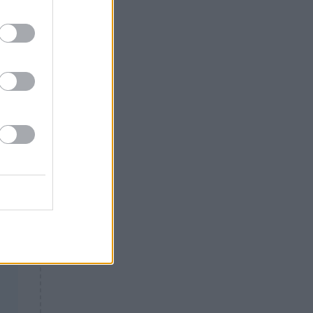
Θλίψη: Έφυγε από τη ζωή
γνωστός Έλληνας ηθοποιός
πιο
ές
σο