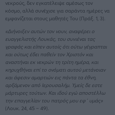
νεκρούς, δεν εγκατέλειψε αμέσως τον
κόσμο, αλλά συνέχισε για σαράντα ημέρες να
εμφανίζεται στους μαθητές Του (Πράξ. 1, 3).
«Διήνοιξεν αυτών τον νουν, αναφέρει ο
ευαγγελιστής Λουκάς, του συνιέναι τας
γραφάς και είπεν αυτοίς ότι ούτω γέγραπται
και ούτως έδει παθείν τον Χριστόν και
αναστήναι εκ νεκρών τη τρίτη ημέρα, και
κηρυχθήναι επί το ονόματι αυτού μετάνοιαν
και άφεσιν αμαρτιών εις πάντα τα έθνη,
αρξάμενον από Ιερουσαλήμ. Υμείς δε εστε
μάρτυρες τούτων. Και ιδού εγώ αποστέλλω
την επαγγελίαν του πατρός μου εφ΄ υμάς»
(Λουκ. 24, 45 – 49).