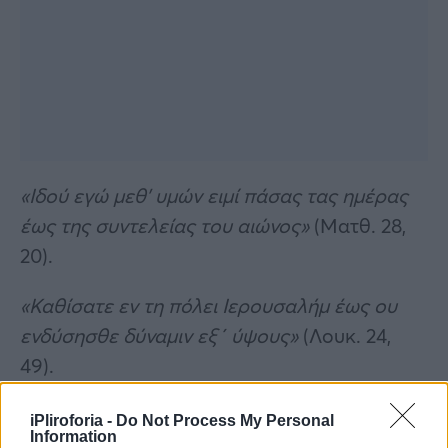
«Ιδού εγώ μεθ’ υμών ειμί πάσας τας ημέρας
έως της συντελείας του αιώνος»
(Ματθ. 28,
20).
«Καθίσατε εν τη πόλει Ιερουσαλήμ έως ου
ενδύσησθε δύναμιν εξ΄ ύψους»
(Λουκ. 24,
49).
iPliroforia -
Do Not Process My Personal
Information
Συνεντεύξεις 18/11/2025