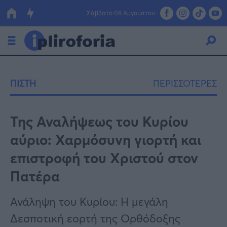
Σάββατο 08 Αυγούστου
Ελλάδα
ΠΙΣΤΗ
ΠΕΡΙΣΣΟΤΕΡΕΣ
Οικονομία
Πολιτική
Της Αναλήψεως του Κυρίου
αύριο: Χαρμόσυνη γιορτή και
Τράπεζες
επιστροφή του Χριστού στον
Επιδοτήσεις
Κόσμος
Πατέρα
Lifestyle
ΕΣΠΑ
Ανάληψη του Κυρίου: Η μεγάλη
Αθλητικά
Δεσποτική εορτή της Ορθόδοξης