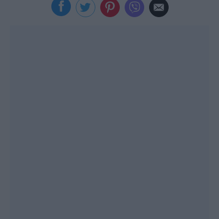
Viral
Κουζίνα
Ζώδια
Pet
Πίστη