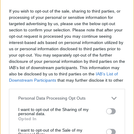
Δήμητρα Δερζέκου: «Λέω τη δική μου
If you wish to opt-out of the sale, sharing to third parties, or
αλήθεια»
processing of your personal or sensitive information for
targeted advertising by us, please use the below opt-out
section to confirm your selection. Please note that after your
opt-out request is processed you may continue seeing
interest-based ads based on personal information utilized by
Συνεντεύξεις 18/11/2025
us or personal information disclosed to third parties prior to
Τζεφ Μοντάνα: «Κανένας δεν μπορεί
your opt-out. You may separately opt-out of the further
disclosure of your personal information by third parties on the
να σου πει ποιος είσαι»
IAB’s list of downstream participants. This information may
also be disclosed by us to third parties on the
IAB’s List of
Downstream Participants
that may further disclose it to other
third parties.
Personal Data Processing Opt Outs
I want to opt-out of the Sharing of my
personal data.
Opted In
I want to opt-out of the Sale of my