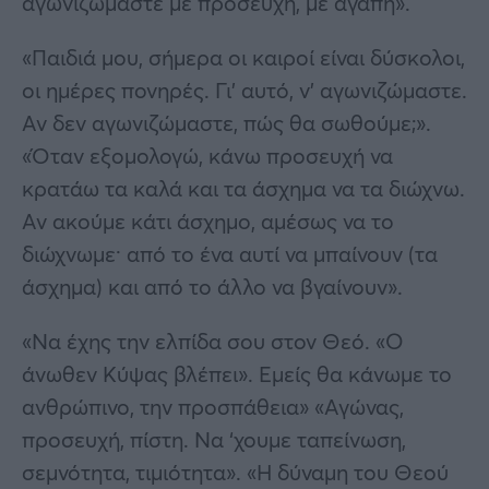
αγωνιζώμαστε με προσευχή, με αγάπη».
«Παιδιά μου, σήμερα οι καιροί είναι δύσκολοι,
οι ημέρες πονηρές. Γι’ αυτό, ν’ αγωνιζώμαστε.
Αν δεν αγωνιζώμαστε, πώς θα σωθούμε;».
«Όταν εξομολογώ, κάνω προσευχή να
κρατάω τα καλά και τα άσχημα να τα διώχνω.
Αν ακούμε κάτι άσχημο, αμέσως να το
διώχνωμε· από το ένα αυτί να μπαίνουν (τα
άσχημα) και από το άλλο να βγαίνουν».
«Να έχης την ελπίδα σου στον Θεό. «Ο
άνωθεν Κύψας βλέπει». Εμείς θα κάνωμε το
ανθρώπινο, την προσπάθεια» «Αγώνας,
προσευχή, πίστη. Να ‘χουμε ταπείνωση,
σεμνότητα, τιμιότητα». «Η δύναμη του Θεού