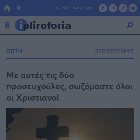
Σάββατο 08 Αυγούστου
Ελλάδα
ΠΙΣΤΗ
ΠΕΡΙΣΣΟΤΕΡΕΣ
Οικονομία
Πολιτική
Με αυτές τις δύο
προσευχούλες, σωζόμαστε όλοι
Τράπεζες
οι Χριστιανοί
Επιδοτήσεις
Κόσμος
Lifestyle
ΕΣΠΑ
Αθλητικά