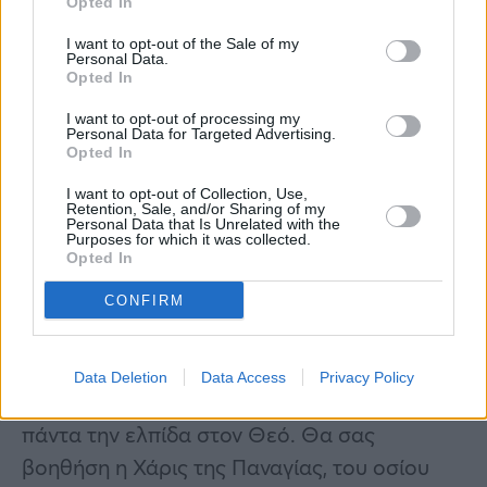
Opted In
Δήμητρα Δερζέκου: «Λέω τη δική μου
αλήθεια»
I want to opt-out of the Sale of my
Personal Data.
Opted In
I want to opt-out of processing my
Personal Data for Targeted Advertising.
Συνεντεύξεις 18/11/2025
Opted In
Τζεφ Μοντάνα: «Κανένας δεν μπορεί
I want to opt-out of Collection, Use,
Retention, Sale, and/or Sharing of my
να σου πει ποιος είσαι»
Personal Data that Is Unrelated with the
Purposes for which it was collected.
Opted In
Ποιοι είμαστε που θα κρίνωμε; Να κάνωμε
CONFIRM
προσευχή να φωτίζη ο Θεός τον κάθε
άνθρωπο. Όσο μπορούμε να συγχωρούμε».
Data Deletion
Data Access
Privacy Policy
«Να κάνετε πάντοτε προσευχή και να ‘χετε
πάντα την ελπίδα στον Θεό. Θα σας
βοηθήση η Χάρις της Παναγίας, του οσίου