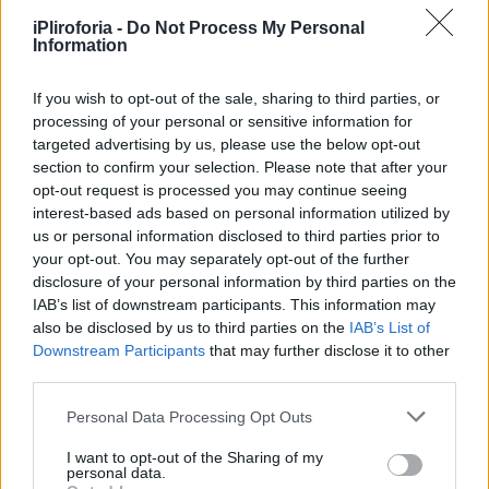
iPliroforia -
Do Not Process My Personal
Information
If you wish to opt-out of the sale, sharing to third parties, or
processing of your personal or sensitive information for
targeted advertising by us, please use the below opt-out
«Πολλές φορές λένε (κατηγορίες) για τους
section to confirm your selection. Please note that after your
Ιερείς. (Αλλά) και οι παπάδες άνθρωποι είναι.
opt-out request is processed you may continue seeing
Μπορεί ένας άνθρωπος να έσφαλε στην ζωή
interest-based ads based on personal information utilized by
us or personal information disclosed to third parties prior to
του, δεν φταίνε και όλοι οι άνθρωποι. (Και
your opt-out. You may separately opt-out of the further
ένας παπάς μπορεί να έσφαλε, δεν φταίνε
disclosure of your personal information by third parties on the
IAB’s list of downstream participants. This information may
όλοι οι παπάδες.) Αλλά «μην κρίνετε » λέγει ο
also be disclosed by us to third parties on the
IAB’s List of
Χριστός «ίνα μη κριθήτε», διότι με το μέτρο
Downstream Participants
that may further disclose it to other
third parties.
που κρίνομε θα κριθούμε μια μέρα.
Personal Data Processing Opt Outs
I want to opt-out of the Sharing of my
Συνεντεύξεις 18/11/2025
personal data.