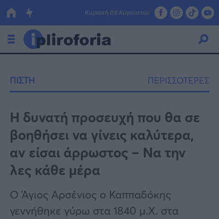
Κυριακή 09 Αυγούστου
Ελλάδα
ΠΙΣΤΗ
ΠΕΡΙΣΣΟΤΕΡΕΣ
Οικονομία
Πολιτική
Η δυνατή προσευχή που θα σε
βοηθήσει να γίνεις καλύτερα,
Τράπεζες
αν είσαι άρρωστος – Να την
Επιδοτήσεις
Κόσμος
λες κάθε μέρα
Lifestyle
ΕΣΠΑ
Ο Άγιος Αρσένιος ο Καππαδόκης
Αθλητικά
γεννήθηκε γύρω στα 1840 μ.Χ. στα