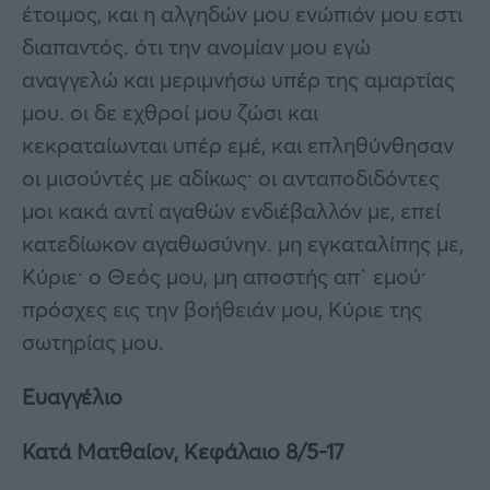
έτοιμος, και η αλγηδών μου ενώπιόν μου εστι
διαπαντός. ότι την ανομίαν μου εγώ
αναγγελώ και μεριμνήσω υπέρ της αμαρτίας
μου. οι δε εχθροί μου ζώσι και
κεκραταίωνται υπέρ εμέ, και επληθύνθησαν
οι μισούντές με αδίκως· οι ανταποδιδόντες
μοι κακά αντί αγαθών ενδιέβαλλόν με, επεί
κατεδίωκον αγαθωσύνην. μη εγκαταλίπης με,
Κύριε· ο Θεός μου, μη αποστής απ᾿ εμού·
πρόσχες εις την βοήθειάν μου, Κύριε της
σωτηρίας μου.
Ευαγγέλιο
Κατά Ματθαίον, Κεφάλαιο 8/5-17