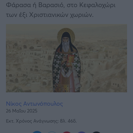
Υγεία
Φάρασα ή Βαρασιό, στο Κεφαλοχώρι
των έξι Χριστιανικών χωριών.
Γυναίκα
Καιρός
Νίκος Αντωνόπουλος
26 Μαΐου 2025
Εκτ. Χρόνος Ανάγνωσης: 8λ. 46δ.