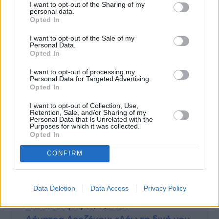
I want to opt-out of the Sharing of my
των αμαρτιών μου. ότι αι ανομίαι
personal data.
Opted In
μου υπερήραν την κεφαλήν μου, ωσεί
I want to opt-out of the Sale of my
φορτίον βαρύ εβαρύνθησαν επ᾿ εμέ.
Personal Data.
Opted In
προσώζεσαν και εσάπησαν οι μώλωπές μου
I want to opt-out of processing my
από προσώπου της αφροσύνης μου·
Personal Data for Targeted Advertising.
Opted In
εταλαιπώρησα και κατεκάμφθην έως τέλους,
όλην την ημέραν σκυθρωπάζων επορευόμην.
I want to opt-out of Collection, Use,
Retention, Sale, and/or Sharing of my
ότι αι ψόαι μου επλήσθησαν εμπαιγμάτων,
Personal Data that Is Unrelated with the
Purposes for which it was collected.
και ουκ έστιν ίασις εν τη σαρκί μου·
Opted In
εκακώθην και εταπεινώθην έως σφόδρα,
CONFIRM
ωρυόμην από στεναγμού της καρδίας μου.
Data Deletion
Data Access
Privacy Policy
Συνεντεύξεις 18/11/2025