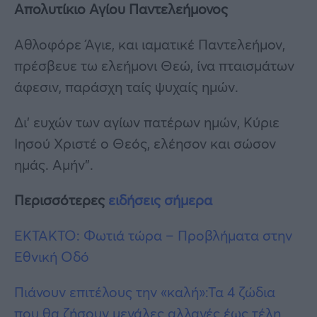
Απολυτίκιο Αγίου Παντελεήμονος
Αθλοφόρε Άγιε, και ιαματικέ Παντελεήμον,
πρέσβευε τω ελεήμονι Θεώ, ίνα πταισμάτων
άφεσιν, παράσχη ταίς ψυχαίς ημών.
Δι’ ευχών των αγίων πατέρων ημών, Κύριε
Ιησού Χριστέ ο Θεός, ελέησον και σώσον
ημάς. Αμήν”.
Περισσότερες
ειδήσεις σήμερα
ΈΚΤΑΚΤΟ: Φωτιά τώρα – Προβλήματα στην
Εθνική Οδό
Πιάνουν επιτέλους την «καλή»:Τα 4 ζώδια
που θα ζήσουν μεγάλες αλλαγές έως τέλη