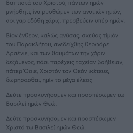
Βαπτιστά του Χριστού, πάντων ημών
μνήσθητι, ίνα ρυσθώμεν των ανομιών ημών,
σοι γαρ εδόθη χάρις, πρεσβεύειν υπέρ ημών.
Βίον ένθεον, καλώς ανύσας, σκεύος τίμιόν
του Παρακλήτου, ανεδείχθης θεοφόρε
Αρσένιε, και των θαυμάτων την χάριν
δεξάμενος, πάσι παρέχεις ταχείαν βοήθειαν,
πάτερ Όσιε, Χριστόν τον Θεόν ικέτευε,
δωρήσασθαι, ημίν το μέγα έλεος
Δεύτε προσκυνήσομεν και προσπέσωμεν τω
Βασιλεί ημών Θεώ.
Δεύτε προσκυνήσομεν και προσπέσωμεν
Χριστό τω Βασιλεί ημών Θεώ.