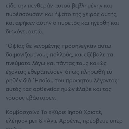
είδε την πενθεράν αυτού βεβλημένην και
πυρέσσουσαν· και ήψατο της χειρός αυτής,
και αφήκεν αυτήν ο πυρετός και ηγέρθη και
διηκόνει αυτώ.
᾿Οψίας δε γενομένης προσήνεγκαν αυτώ
δαιμονιζομένους πολλούς, και εξέβαλε τα
πνεύματα λόγω και πάντας τους κακώς
έχοντας εθεράπευσεν, όπως πληρωθή το
ρηθέν διά ῾Ησαίου του προφήτου λέγοντος·
αυτός τας ασθενείας ημών έλαβε και τας
νόσους εβάστασεν.
Κομβοσχοίνι: Το «Κύριε Ιησού Χριστέ,
ελέησόν με» & «Άγιε Αρσένιε, πρέσβευε υπέρ