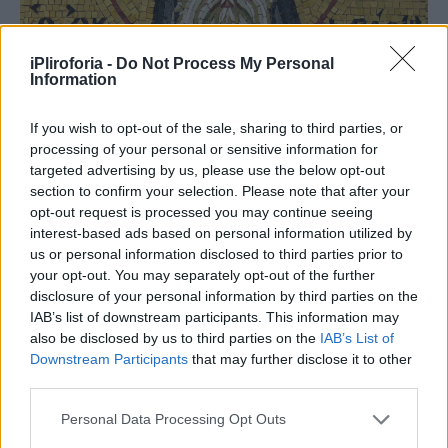
iPliroforia -
Do Not Process My Personal
Information
If you wish to opt-out of the sale, sharing to third parties, or
processing of your personal or sensitive information for
Η προσευχή του Αγίου Αρσενίου για την
targeted advertising by us, please use the below opt-out
καλή υγεία
section to confirm your selection. Please note that after your
opt-out request is processed you may continue seeing
Ψαλμός 37
interest-based ads based on personal information utilized by
us or personal information disclosed to third parties prior to
your opt-out. You may separately opt-out of the further
Κύριε, μη τω θυμώ σου ελέγξης με, μηδέ τη
disclosure of your personal information by third parties on the
οργή σου παιδεύσης με. ότι τα βέλη σου
IAB’s list of downstream participants. This information may
also be disclosed by us to third parties on the
IAB’s List of
ενεπάγησάν μοι, και επεστήριξας επ᾿ εμέ την
Downstream Participants
that may further disclose it to other
χείρά σου· ουκ έστιν ίασις εν τη σαρκί μου
third parties.
από προσώπου της οργής σου, ουκ έστιν
Personal Data Processing Opt Outs
ειρήνη εν τοις οστέοις μου από προσώπου