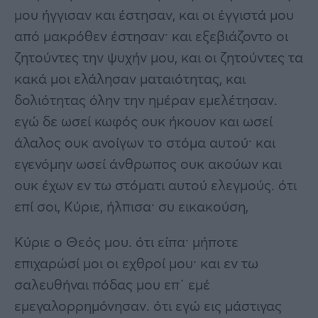
μου ήγγισαν και έστησαν, και οι έγγιστά μου
από μακρόθεν έστησαν· και εξεβιάζοντο οι
ζητούντες την ψυχήν μου, και οι ζητούντες τα
κακά μοι ελάλησαν ματαιότητας, και
δολιότητας όλην την ημέραν εμελέτησαν.
εγώ δε ωσεί κωφός ουκ ήκουον και ωσεί
άλαλος ουκ ανοίγων το στόμα αυτού· και
εγενόμην ωσεί άνθρωπος ουκ ακούων και
ουκ έχων εν τω στόματι αυτού ελεγμούς. ότι
επί σοι, Κύριε, ήλπισα· συ εικακούση,
Κύριε ο Θεός μου. ότι είπα· μήποτε
επιχαρώσί μοι οι εχθροί μου· και εν τω
σαλευθήναι πόδας μου επ᾿ εμέ
εμεγαλορρημόνησαν. ότι εγώ εις μάστιγας