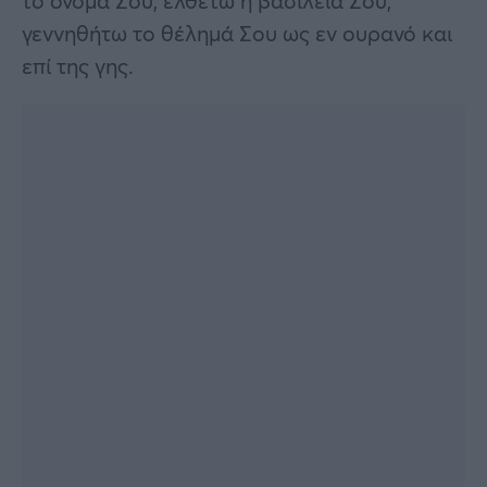
το όνομά Σου, ελθέτω η βασιλεία Σου,
γεννηθήτω το θέλημά Σου ως εν ουρανό και
επί της γης.