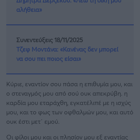
Δήμητρα Δερζέκου: «Λέω τη δική μου
αλήθεια»
Συνεντεύξεις 18/11/2025
Τζεφ Μοντάνα: «Κανένας δεν μπορεί
να σου πει ποιος είσαι»
Κύριε, εναντίον σου πάσα η επιθυμία μου, και
ο στεναγμός μου από σού ουκ απεκρύβη. η
καρδία μου εταράχθη, εγκατέλιπέ με η ισχύς
μου, και το φως των οφθαλμών μου, και αυτό
ουκ έστι μετ᾿ εμού.
Οι φίλοι μου και οι πλησίον μου εξ εναντίας