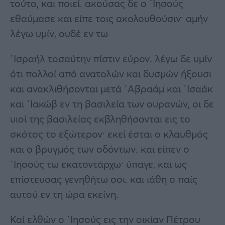
τούτο, και ποιεί. ακούσας δε ο ᾿Ιησούς
εθαύμασε και είπε τοις ακολουθούσιν· αμήν
λέγω υμίν, ουδέ εν τω
᾿Ισραήλ τοσαύτην πίστιν εύρον. λέγω δε υμίν
ότι πολλοί από ανατολών και δυσμών ήξουσι
και ανακλιθήσονται μετά ᾿Αβραάμ και ᾿Ισαάκ
και ᾿Ιακώβ εν τη βασιλεία των ουρανών, οι δε
υιοί της βασιλείας εκβληθήσονται εις το
σκότος το εξώτερον· εκεί έσται ο κλαυθμός
και ο βρυγμός των οδόντων. και είπεν ο
᾿Ιησούς τω εκατοντάρχω· ύπαγε, και ως
επίστευσας γενηθήτω σοι. και ιάθη ο παίς
αυτού εν τη ώρα εκείνη.
Καί ελθών ο ᾿Ιησούς εις την οικίαν Πέτρου