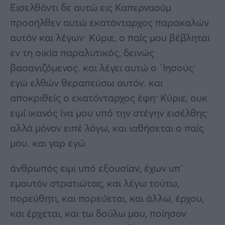
Εισελθόντι δε αυτώ εις Καπερναούμ
προσήλθεν αυτώ εκατόνταρχος παρακαλών
αυτόν και λέγων· Κύριε, ο παίς μου βέβληται
εν τη οικία παραλυτικός, δεινώς
βασανιζόμενος. και λέγει αυτώ ο ᾿Ιησούς·
εγώ ελθών θεραπεύσω αυτόν. και
αποκριθείς ο εκατόνταρχος έφη· Κύριε, ουκ
ειμί ικανός ίνα μου υπό την στέγην εισέλθης·
αλλά μόνον ειπέ λόγω, και ιαθήσεται ο παίς
μου. και γαρ εγώ
άνθρωπός ειμι υπό εξουσίαν, έχων υπ᾿
εμαυτόν στρατιώτας, και λέγω τούτω,
πορεύθητι, και πορεύεται, και άλλω, έρχου,
και έρχεται, και τω δούλω μου, ποίησον