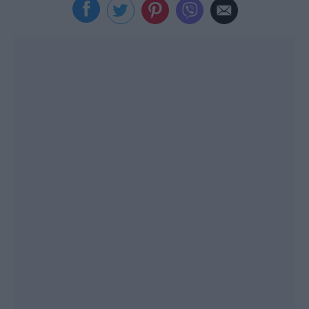
Viral
Κουζίνα
Ζώδια
Pet
Πίστη