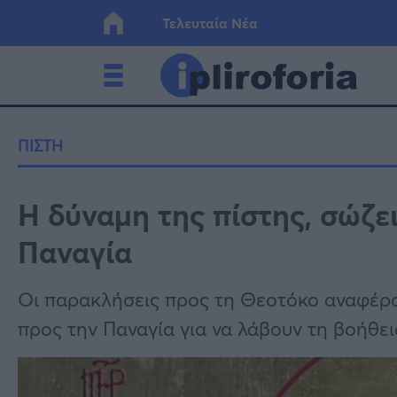
Τελευταία Νέα
Ελλάδα
Οικονο
ΠΙΣΤΗ
Κόσμος
Lifesty
Η δύναμη της πίστης, σώζε
Παναγία
Υγεία
Γυναίκ
Οι παρακλήσεις προς τη Θεοτόκο αναφέρουν
προς την Παναγία για να λάβουν τη βοήθει