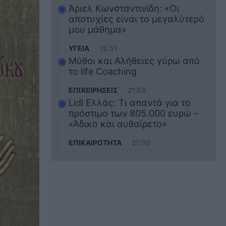
Άριελ Κωνσταντινίδη: «Οι
αποτυχίες είναι το μεγαλύτερό
μου μάθημα»
ΥΓΕΙΑ
15:51
Μύθοι και Αλήθειες γύρω από
το life Coaching
ΕΠΙΧΕΙΡΗΣΕΙΣ
21:55
Lidl Ελλάς: Τι απαντά για το
πρόστιμο των 805.000 ευρώ –
«Άδικο και αυθαίρετο»
ΕΠΙΚΑΙΡΟΤΗΤΑ
21:30
Στο εκπαιδευτικό του ταξίδι
σκοτώθηκε ο 20χρονος
ναυτικός του Blue Star Chios –
Πώς έγινε το τραγικό
δυστύχημα
ΖΩΔΙΑ
21:10
Αυτά τα 3 ζώδια θα πετύχουν