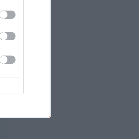
Θλίψη: Έφυγε από τη ζωή
μας
γνωστός Έλληνας ηθοποιός
τον
ε