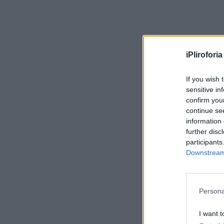
iPliroforia
If you wish 
sensitive in
confirm you
continue se
information 
further disc
participants
Downstream 
Persona
I want t