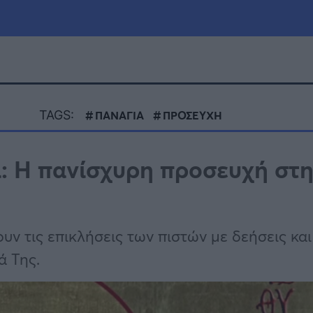
μία
Πολιτική
Τράπεζες
TAGS:
ΠΑΝΑΓΙΑ
ΠΡΟΣΕΥΧΗ
Επιδοτήσεις
le
Αθλητικά
ι: Η πανίσχυρη προσευχή στ
ΕΣΠΑ
α
Καιρός
 τις επικλήσεις των πιστών με δεήσεις και 
ά Της.