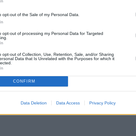
In
πίστεως και πόνου για να μας βοηθήσει στη ζωή 
o opt-out of the Sale of my Personal Data.
συνεχόμενοις πειρασμοίς, προς Σε καταφεύγω,
In
 που παρασύρουν τον πιστό στο κακό, στην ηδονή,
to opt-out of processing my Personal Data for Targeted
η του ανθρώπου και του θελήματος του Θεού και 
ing.
In
o opt-out of Collection, Use, Retention, Sale, and/or Sharing
ersonal Data that Is Unrelated with the Purposes for which it
ια να κλονισθεί η πίστη μας και να αδιαφορήσουμ
lected.
In
ο Θεό: “και μη εισενέγκης ημάς εις πειρασμόν” και
μοίς, προς Σε καταφεύγω, σωτηρίαν επιζητών. Ω
CONFIRM
αι δεινών με διάσωσον”.
Data Deletion
Data Access
Privacy Policy