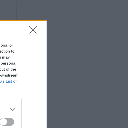
«ενόχληση» με τους πολίτες
για τα Τέμπη- «Αυτή η χώρα
είχε και άλλα δυστυχήματα»
ΠΙΣΤΗ
16:09
Μήτηρ του Ιησού: Προσευχή
στην Παναγία για τις δύσκολες
στιγμές
sonal or
ection to
ΥΓΕΙΑ
15:42
ou may
Συναγερμός στις ευρωπαϊκές
 personal
αγορές: Ανακαλούνται
out of the
πεπόνια και σταφύλια με
 downstream
φυτοφάρμακα
B’s List of
GOSSIP
15:12
Νεφέλη Μεγκ: Το βίντεο για τη
Σίσσυ Χρηστίδου έφερε
αντιδράσεις – «Είμαστε ok με
τα ενέσιμα;»
ΕΛΛΑΔΑ
14:46