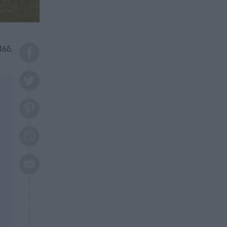
το 2026: Πότε θα έρθει η
μεγάλη αλλαγή
ΕΠΙΚΑΙΡΟΤΗΤΑ
20:45
Τραγωδία στη Λάρισα: Νεκρός
46δ.
50χρονος με αδιανόητο τρόπο
ΥΓΕΙΑ
20:20
Ελάχιστοι τη γνωρίζουν: Η
βιταμίνη που καταπολεμά
κατάθλιψη, κούραση, κόπωση
ΕΠΙΚΑΙΡΟΤΗΤΑ
19:50
ΕΚΤΑΚΤΟ: Σεισμός τώρα στην
Αττική
ΕΠΙΚΑΙΡΟΤΗΤΑ
19:20
«Συναγερμός» τώρα στη
Γλυφάδα
ΕΠΙΚΑΙΡΟΤΗΤΑ
18:45
Θλίψη: Πέθανε πολύτεκνη