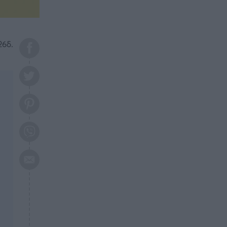
το 2026: Πότε θα έρθει η
μεγάλη αλλαγή
ΕΠΙΚΑΙΡΟΤΗΤΑ
20:45
26δ.
Τραγωδία στη Λάρισα: Νεκρός
50χρονος με αδιανόητο τρόπο
ΥΓΕΙΑ
20:20
Ελάχιστοι τη γνωρίζουν: Η
βιταμίνη που καταπολεμά
κατάθλιψη, κούραση, κόπωση
ΕΠΙΚΑΙΡΟΤΗΤΑ
19:50
ΕΚΤΑΚΤΟ: Σεισμός τώρα στην
Αττική
ΕΠΙΚΑΙΡΟΤΗΤΑ
19:20
«Συναγερμός» τώρα στη
Γλυφάδα
ΕΠΙΚΑΙΡΟΤΗΤΑ
18:45
Θλίψη: Πέθανε πολύτεκνη