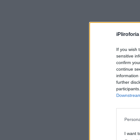
iPliroforia
If you wish 
sensitive in
confirm you
continue se
information 
further disc
participants
Downstream 
Persona
I want t