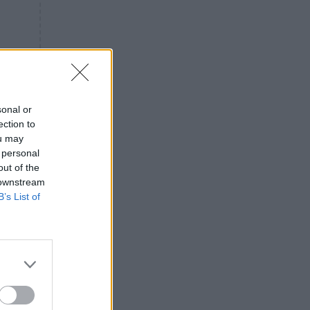
«ενόχληση» με τους πολίτες
για τα Τέμπη- «Αυτή η χώρα
είχε και άλλα δυστυχήματα»
ΠΙΣΤΗ
16:09
Μήτηρ του Ιησού: Προσευχή
στην Παναγία για τις δύσκολες
στιγμές
sonal or
ection to
ΥΓΕΙΑ
15:42
ou may
Συναγερμός στις ευρωπαϊκές
 personal
αγορές: Ανακαλούνται
out of the
πεπόνια και σταφύλια με
 downstream
φυτοφάρμακα
B’s List of
GOSSIP
15:12
Νεφέλη Μεγκ: Το βίντεο για τη
Σίσσυ Χρηστίδου έφερε
αντιδράσεις – «Είμαστε ok με
τα ενέσιμα;»
ΕΛΛΑΔΑ
14:46