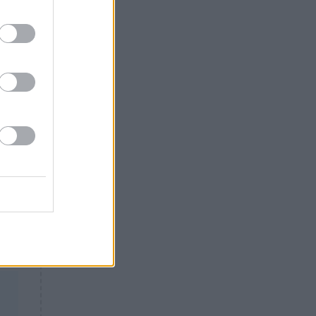
Θλίψη: Έφυγε από τη ζωή
γνωστός Έλληνας ηθοποιός
υ.
σε
ου