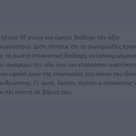
λικία 117 ετών) και άφησε διάδοχο τον άξιο
γούστου). Διότι πίστευε ότι το σωτηριώδες έργο
ε τη σωστή επισκοπική διαδοχή, ανταποκρινόμεν
υ αναφέρει ότι: «δει ουν τον επίσκοπον ανεπίληπ
λό και υψηλό έργο της επιστασίας του οίκου του Θε
ανθρώπους. Γι’ αυτό, λοιπόν, πρέπει ο επίσκοπος 
α πει τίποτα σε βάρος του.