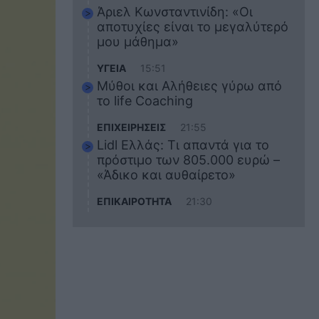
Άριελ Κωνσταντινίδη: «Οι
αποτυχίες είναι το μεγαλύτερό
μου μάθημα»
ΥΓΕΙΑ
15:51
Μύθοι και Αλήθειες γύρω από
το life Coaching
ΕΠΙΧΕΙΡΗΣΕΙΣ
21:55
Lidl Ελλάς: Τι απαντά για το
πρόστιμο των 805.000 ευρώ –
«Άδικο και αυθαίρετο»
ΕΠΙΚΑΙΡΟΤΗΤΑ
21:30
Στο εκπαιδευτικό του ταξίδι
σκοτώθηκε ο 20χρονος
ναυτικός του Blue Star Chios –
Πώς έγινε το τραγικό
δυστύχημα
ΖΩΔΙΑ
21:10
Αυτά τα 3 ζώδια θα πετύχουν