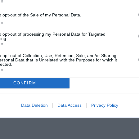
In
o opt-out of the Sale of my Personal Data.
ούπολης
In
to opt-out of processing my Personal Data for Targeted
άνης υπήρξε ο πρώτος επίσκοπος της
ing.
In
ς του Δομετίου και ανιψιός του αυτοκράτορα Πρόβο
o opt-out of Collection, Use, Retention, Sale, and/or Sharing
ersonal Data that Is Unrelated with the Purposes for which it
νική Σύνοδος στη Νίκαια, ο Μητροφάνης δεν μπόρε
lected.
ντας και άρρωστος. Έστειλε, όμως, αντιπρόσωπο τ
In
ο και θεοσεβή. Στα χρόνια, επίσης, που ήταν
CONFIRM
ολλά μεγάλα οικοδομικά έργα της Βασιλεύουσας.
ς Σοφίας, της Αγίας Ειρήνης και της Αγίας
Data Deletion
Data Access
Privacy Policy