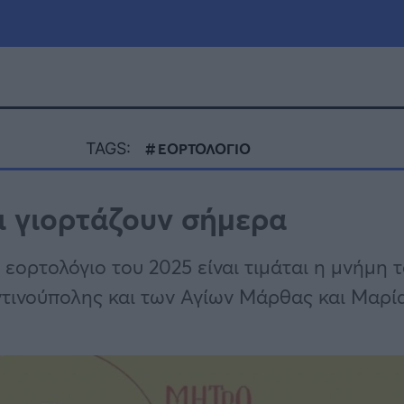
μία
Πολιτική
Τράπεζες
TAGS:
ΕΟΡΤΟΛΟΓΙΟ
Επιδοτήσεις
le
Αθλητικά
οι γιορτάζουν σήμερα
ΕΣΠΑ
α
Καιρός
 εορτολόγιο του 2025 είναι τιμάται η μνήμη 
τινούπολης και των Αγίων Μάρθας και Μαρί