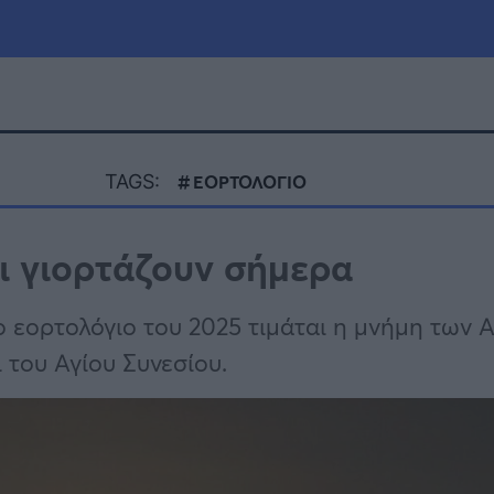
μία
Πολιτική
Τράπεζες
TAGS:
ΕΟΡΤΟΛΟΓΙΟ
Επιδοτήσεις
le
Αθλητικά
ι γιορτάζουν σήμερα
ΕΣΠΑ
α
Καιρός
 εορτολόγιο του 2025 τιμάται η μνήμη των Α
 του Αγίου Συνεσίου.