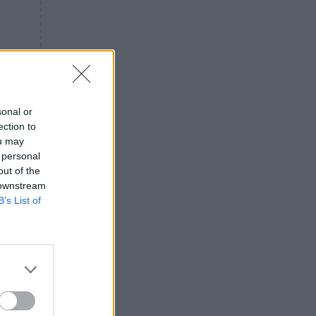
«ενόχληση» με τους πολίτες
για τα Τέμπη- «Αυτή η χώρα
είχε και άλλα δυστυχήματα»
ΠΙΣΤΗ
16:09
Μήτηρ του Ιησού: Προσευχή
στην Παναγία για τις δύσκολες
στιγμές
sonal or
ection to
ΥΓΕΙΑ
15:42
ou may
Συναγερμός στις ευρωπαϊκές
 personal
αγορές: Ανακαλούνται
out of the
πεπόνια και σταφύλια με
 downstream
φυτοφάρμακα
B’s List of
GOSSIP
15:12
Νεφέλη Μεγκ: Το βίντεο για τη
Σίσσυ Χρηστίδου έφερε
αντιδράσεις – «Είμαστε ok με
τα ενέσιμα;»
ΕΛΛΑΔΑ
14:46