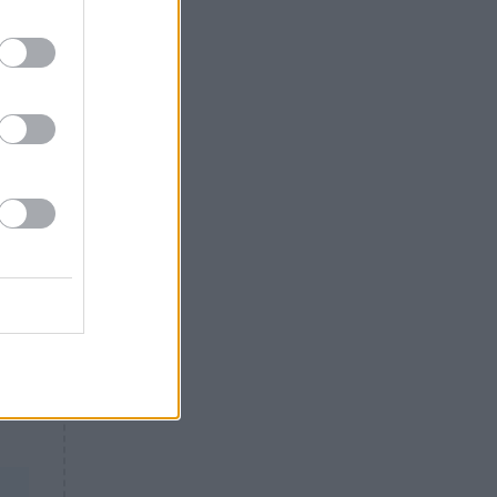
Θλίψη: Έφυγε από τη ζωή
γνωστός Έλληνας ηθοποιός
.),
ε