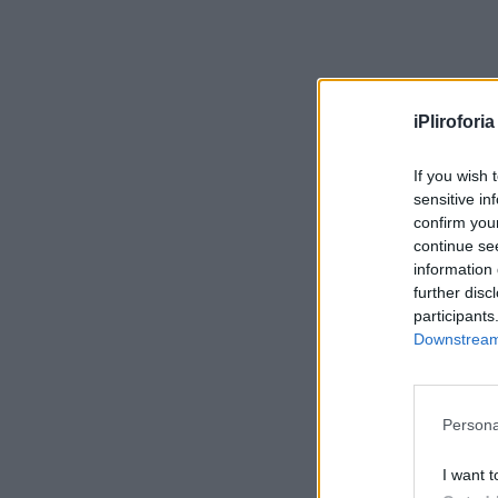
iPliroforia
If you wish 
sensitive in
confirm you
continue se
information 
further disc
participants
Downstream 
Persona
I want t