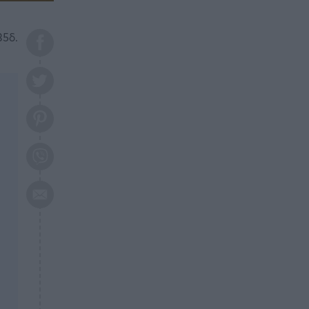
το 2026: Πότε θα έρθει η
μεγάλη αλλαγή
35δ.
ΕΠΙΚΑΙΡΟΤΗΤΑ
20:45
Τραγωδία στη Λάρισα: Νεκρός
50χρονος με αδιανόητο τρόπο
ΥΓΕΙΑ
20:20
Ελάχιστοι τη γνωρίζουν: Η
βιταμίνη που καταπολεμά
κατάθλιψη, κούραση, κόπωση
ΕΠΙΚΑΙΡΟΤΗΤΑ
19:50
ΕΚΤΑΚΤΟ: Σεισμός τώρα στην
Αττική
ΕΠΙΚΑΙΡΟΤΗΤΑ
19:20
«Συναγερμός» τώρα στη
Γλυφάδα
ΕΠΙΚΑΙΡΟΤΗΤΑ
18:45
Θλίψη: Πέθανε πολύτεκνη