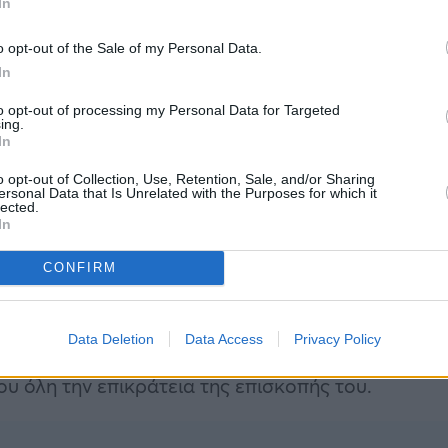
In
o opt-out of the Sale of my Personal Data.
In
ι αυτό το όνομα.
to opt-out of processing my Personal Data for Targeted
ing.
In
o opt-out of Collection, Use, Retention, Sale, and/or Sharing
ος έζησε στα χρόνια του βασιλιά Νέρωνα (52 μ.Χ
ersonal Data that Is Unrelated with the Purposes for which it
lected.
 του Κυρίου.
In
 και απ’ ότι μαθαίνουμε από τη Β’ προς Τιμόθεον
CONFIRM
 του Ευαγγελίου στην Τρωάδα. Έπειτα, έγινε
ρατιάδης, αναφέρει Βέρροια της Θράκης), όπου μ
Data Deletion
Data Access
Privacy Policy
εύματος, έγινε πνευματικός αστέρας πρώτου
ου όλη την επικράτεια της επισκοπής του.