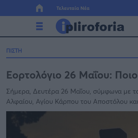
Τελευταία Νέα
Ελλάδα
Οικονο
ΠΙΣΤΗ
Κόσμος
Lifesty
Εορτολόγιο 26 Μαΐου: Ποιο
Υγεία
Γυναίκ
Σήμερα, Δευτέρα 26 Μαΐου, σύμφωνα με το
Αλφαίου, Αγίου Κάρπου του Αποστόλου και