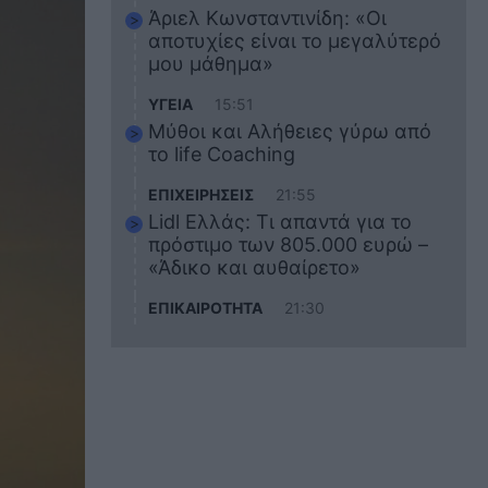
Άριελ Κωνσταντινίδη: «Οι
αποτυχίες είναι το μεγαλύτερό
μου μάθημα»
ΥΓΕΙΑ
15:51
Μύθοι και Αλήθειες γύρω από
το life Coaching
ΕΠΙΧΕΙΡΗΣΕΙΣ
21:55
Lidl Ελλάς: Τι απαντά για το
πρόστιμο των 805.000 ευρώ –
«Άδικο και αυθαίρετο»
ΕΠΙΚΑΙΡΟΤΗΤΑ
21:30
Στο εκπαιδευτικό του ταξίδι
σκοτώθηκε ο 20χρονος
ναυτικός του Blue Star Chios –
Πώς έγινε το τραγικό
δυστύχημα
ΖΩΔΙΑ
21:10
Αυτά τα 3 ζώδια θα πετύχουν