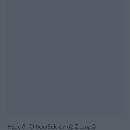
Ἦχος δ’. Ὁ ὑψωθεῖς ἐν τῷ Σταυρῷ