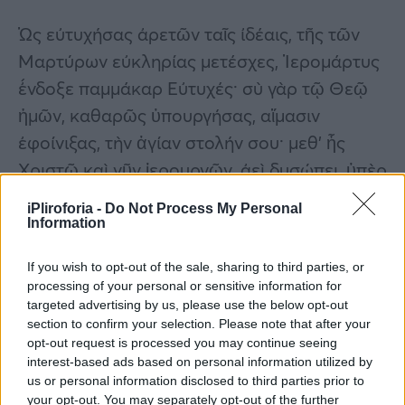
Ὡς εὐτυχήσας ἀρετῶν ταῖς ἰδέαις, τῆς τῶν
Μαρτύρων εὐκληρίας μετέσχες, Ἱερομάρτυς
ἔνδοξε παμμάκαρ Εὐτυχές· σὺ γὰρ τῷ Θεῷ
ἡμῶν, καθαρῶς ὑπουργήσας, αἵμασιν
ἐφοίνιξας, τὴν ἁγίαν στολήν σου· μεθ’ ἧς
Χριστῷ καὶ νῦν ἱερουργῶν, ἀεὶ δυσώπει, ὑπὲρ
τῶν ψυχῶν ἡμῶν.
iPliroforia -
Do Not Process My Personal
Information
If you wish to opt-out of the sale, sharing to third parties, or
processing of your personal or sensitive information for
targeted advertising by us, please use the below opt-out
section to confirm your selection. Please note that after your
opt-out request is processed you may continue seeing
interest-based ads based on personal information utilized by
us or personal information disclosed to third parties prior to
your opt-out. You may separately opt-out of the further