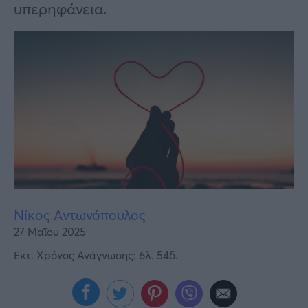
Υγεία
υπερηφάνεια.
Γυναίκα
Καιρός
Νίκος Αντωνόπουλος
27 Μαΐου 2025
Εκτ. Χρόνος Ανάγνωσης: 6λ. 54δ.