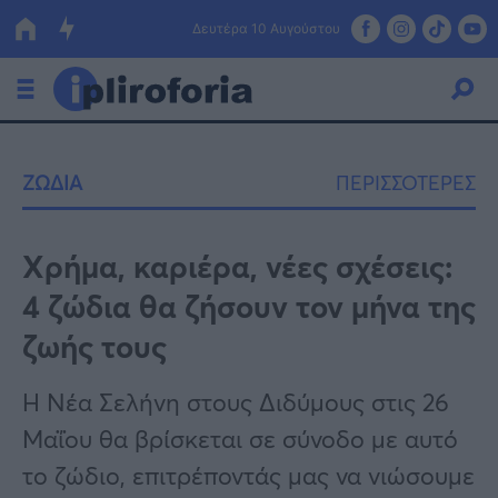
Δευτέρα 10 Αυγούστου
Ελλάδα
ΖΩΔΙΑ
ΠΕΡΙΣΣΟΤΕΡΕΣ
Οικονομία
Πολιτική
Χρήμα, καριέρα, νέες σχέσεις:
4 ζώδια θα ζήσουν τον μήνα της
Τράπεζες
ζωής τους
Επιδοτήσεις
Κόσμος
Η Νέα Σελήνη στους Διδύμους στις 26
Lifestyle
ΕΣΠΑ
Μαΐου θα βρίσκεται σε σύνοδο με αυτό
Αθλητικά
το ζώδιο, επιτρέποντάς μας να νιώσουμε