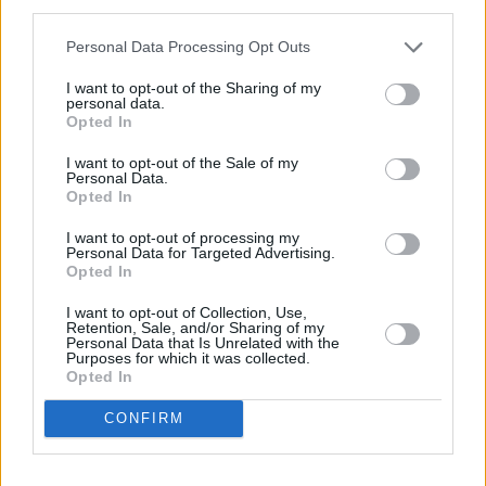
third parties.
Personal Data Processing Opt Outs
I want to opt-out of the Sharing of my
personal data.
Συνεντεύξεις 18/11/2025
Opted In
Δήμητρα Δερζέκου: «Λέω τη δική μου
I want to opt-out of the Sale of my
Personal Data.
αλήθεια»
Opted In
I want to opt-out of processing my
Personal Data for Targeted Advertising.
Opted In
Συνεντεύξεις 18/11/2025
I want to opt-out of Collection, Use,
Τζεφ Μοντάνα: «Κανένας δεν μπορεί
Retention, Sale, and/or Sharing of my
Personal Data that Is Unrelated with the
να σου πει ποιος είσαι»
Purposes for which it was collected.
Opted In
CONFIRM
Ωστόσο, πρέπει να προσέξετε να μην
αφήσετε τον εσωτερικό σας κριτή να φέρει