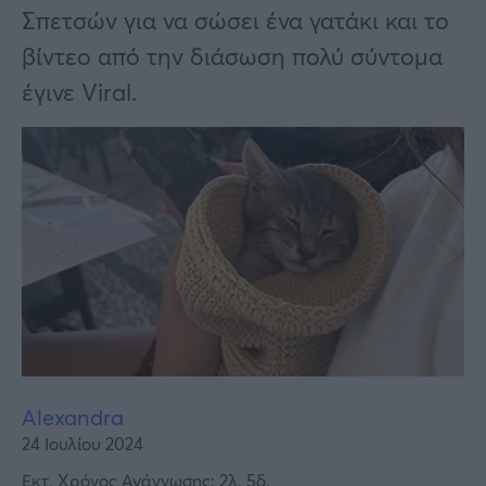
Υγεία
Σπετσών για να σώσει ένα γατάκι και το
Γυναίκα
βίντεο από την διάσωση πολύ σύντομα
έγινε Viral.
Καιρός
Alexandra
24 Ιουλίου 2024
Εκτ. Χρόνος Ανάγνωσης: 2λ. 5δ.