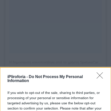
Η δημοσίευση κοινοποιήθηκε από το χρήστη SpetsesCareForAnimals Α.Μ.Κ.Ε. (@spetsescare4animals)
Συνεντεύξεις 18/11/2025
iPliroforia -
Do Not Process My Personal
Information
Δήμητρα Δερζέκου: «Λέω τη δική
μου αλήθεια»
If you wish to opt-out of the sale, sharing to third parties, or
processing of your personal or sensitive information for
targeted advertising by us, please use the below opt-out
section to confirm your selection. Please note that after your