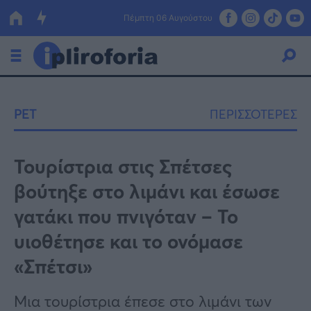
Πέμπτη 06 Αυγούστου
Ελλάδα
PET
ΠΕΡΙΣΣΟΤΕΡΕΣ
Οικονομία
Πολιτική
Τουρίστρια στις Σπέτσες
βούτηξε στο λιμάνι και έσωσε
Τράπεζες
γατάκι που πνιγόταν – Το
Επιδοτήσεις
Κόσμος
υιοθέτησε και το ονόμασε
Lifestyle
ΕΣΠΑ
«Σπέτσι»
Αθλητικά
Μια τουρίστρια έπεσε στο λιμάνι των