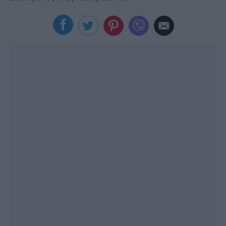
Viral
Κουζίνα
Ζώδια
Pet
Πίστη