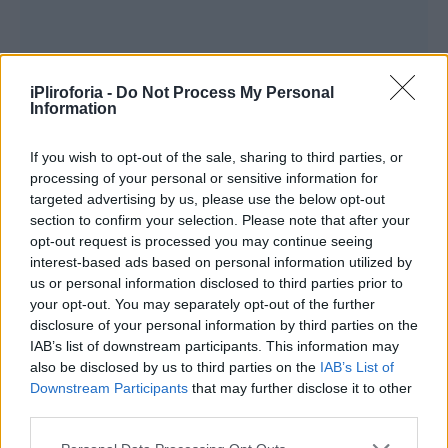
iPliroforia -
Do Not Process My Personal
Information
If you wish to opt-out of the sale, sharing to third parties, or
processing of your personal or sensitive information for
Συνεντεύξεις 18/11/2025
targeted advertising by us, please use the below opt-out
Δήμητρα Δερζέκου: «Λέω τη δική μου
section to confirm your selection. Please note that after your
opt-out request is processed you may continue seeing
αλήθεια»
interest-based ads based on personal information utilized by
us or personal information disclosed to third parties prior to
your opt-out. You may separately opt-out of the further
disclosure of your personal information by third parties on the
Συνεντεύξεις 18/11/2025
IAB’s list of downstream participants. This information may
also be disclosed by us to third parties on the
IAB’s List of
Τζεφ Μοντάνα: «Κανένας δεν μπορεί
Downstream Participants
that may further disclose it to other
να σου πει ποιος είσαι»
third parties.