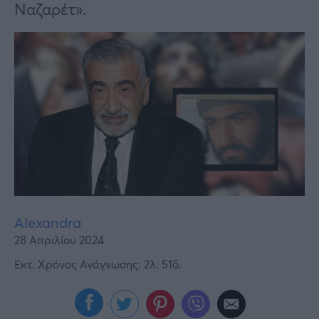
Υγεία
Ναζαρέτ».
Γυναίκα
Καιρός
Alexandra
28 Απριλίου 2024
Εκτ. Χρόνος Ανάγνωσης: 2λ. 51δ.