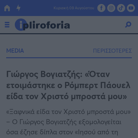
Κυριακή 09 Αυγούστου
Ελλάδα
MEDIA
ΠΕΡΙΣΣΟΤΕΡΕΣ
Οικονομία
Πολιτική
Γιώργος Βογιατζής: «Όταν
ετοιμάστηκε ο Ρόμπερτ Πάουελ
Τράπεζες
είδα τον Χριστό μπροστά μου»
Επιδοτήσεις
Κόσμος
«Ξαφνικά είδα τον Χριστό μπροστά μου»
Lifestyle
ΕΣΠΑ
– Ο Γιώργος Βογιατζής εξομολογείται
Αθλητικά
όσα έζησε δίπλα στον «Ιησού από τη