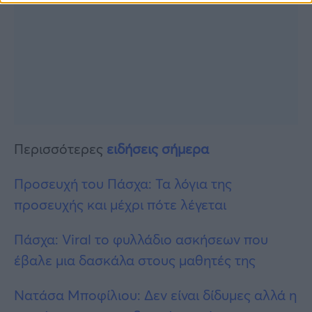
Περισσότερες
ειδήσεις σήμερα
Προσευχή του Πάσχα: Τα λόγια της
προσευχής και μέχρι πότε λέγεται
Πάσχα: Viral το φυλλάδιο ασκήσεων που
έβαλε μια δασκάλα στους μαθητές της
Νατάσα Μποφίλιου: Δεν είναι δίδυμες αλλά η