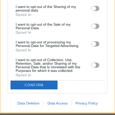
I want to opt-out of the Sharing of my
personal data.
Opted In
I want to opt-out of the Sale of my
Personal Data.
Opted In
I want to opt-out of processing my
Personal Data for Targeted Advertising.
Opted In
I want to opt-out of Collection, Use,
Retention, Sale, and/or Sharing of my
Personal Data that Is Unrelated with the
Purposes for which it was collected.
Opted In
CONFIRM
Ο Γιώργος βρήκε πολλά από τα γράμματα
του μικρού γρίφου και τον έλυσε σε μόλις 3
Data Deletion
Data Access
Privacy Policy
δευτερόλεπτα.