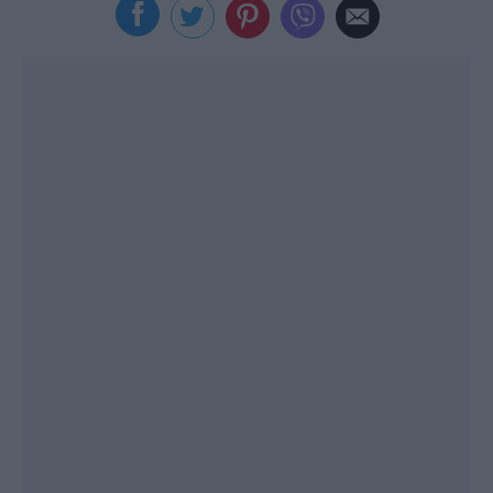
Viral
Κουζίνα
Ζώδια
Pet
Πίστη