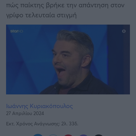
Υγεία
πώς παίκτης βρήκε την απάντηση στον
γρίφο τελευταία στιγμή
Γυναίκα
Καιρός
Ιωάννης Κυριακόπουλος
27 Απριλίου 2024
Εκτ. Χρόνος Ανάγνωσης: 2λ. 33δ.