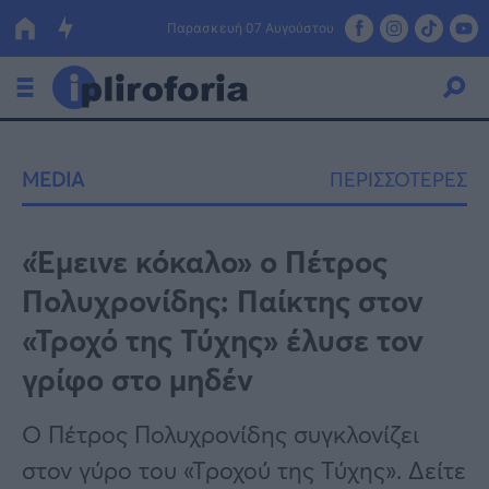
Παρασκευή 07 Αυγούστου
Ελλάδα
MEDIA
ΠΕΡΙΣΣΟΤΕΡΕΣ
Οικονομία
Πολιτική
«Έμεινε κόκαλο» ο Πέτρος
Πολυχρονίδης: Παίκτης στον
Τράπεζες
«Τροχό της Τύχης» έλυσε τον
Επιδοτήσεις
Κόσμος
γρίφο στο μηδέν
Lifestyle
ΕΣΠΑ
Ο Πέτρος Πολυχρονίδης συγκλονίζει
Αθλητικά
στον γύρο του «Τροχού της Τύχης». Δείτε