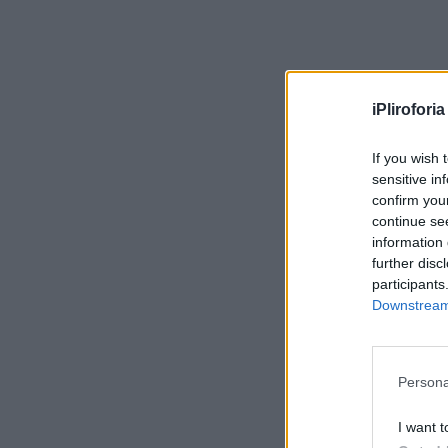
iPliroforia
If you wish 
sensitive in
confirm you
continue se
information 
further disc
participants
Downstream 
Persona
I want t