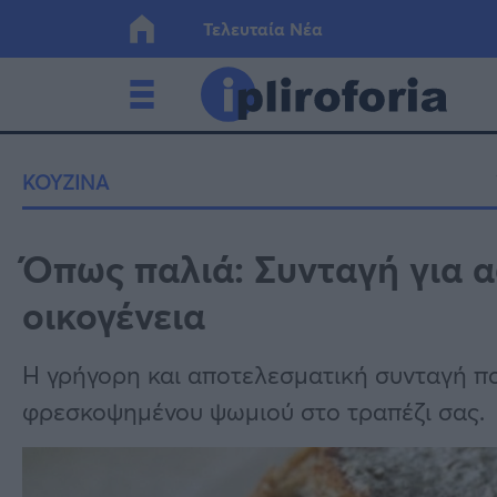
Τελευταία Νέα
Ελλάδα
Οικονο
ΚΟΥΖΙΝΑ
Κόσμος
Lifesty
Όπως παλιά: Συνταγή για α
οικογένεια
Υγεία
Γυναίκ
Η γρήγορη και αποτελεσματική συνταγή πο
φρεσκοψημένου ψωμιού στο τραπέζι σας.