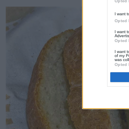
Opted 
I want t
Opted 
I want 
Advertis
Opted 
I want t
of my P
was col
Opted 