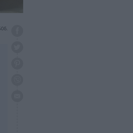
το 2026: Πότε θα έρθει η
μεγάλη αλλαγή
ΕΠΙΚΑΙΡΟΤΗΤΑ
20:45
Τραγωδία στη Λάρισα: Νεκρός
50δ.
50χρονος με αδιανόητο τρόπο
ΥΓΕΙΑ
20:20
Ελάχιστοι τη γνωρίζουν: Η
βιταμίνη που καταπολεμά
κατάθλιψη, κούραση, κόπωση
ΕΠΙΚΑΙΡΟΤΗΤΑ
19:50
ΕΚΤΑΚΤΟ: Σεισμός τώρα στην
Αττική
ΕΠΙΚΑΙΡΟΤΗΤΑ
19:20
«Συναγερμός» τώρα στη
Γλυφάδα
ΕΠΙΚΑΙΡΟΤΗΤΑ
18:45
Θλίψη: Πέθανε πολύτεκνη