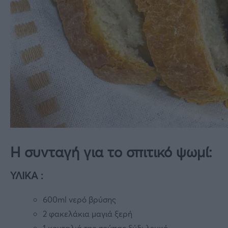
Η συνταγή για το σπιτικό ψωμί:
ΥΛΙΚΑ :
600ml νερό βρύσης
2 φακελάκια μαγιά ξερή
1 κουταλιά της σούπας ξύδι λευκό