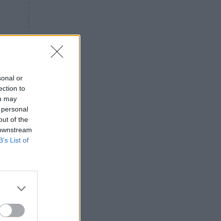
«ενόχληση» με τους πολίτες
για τα Τέμπη- «Αυτή η χώρα
είχε και άλλα δυστυχήματα»
ΠΙΣΤΗ
16:09
Μήτηρ του Ιησού: Προσευχή
στην Παναγία για τις δύσκολες
στιγμές
sonal or
ection to
ΥΓΕΙΑ
15:42
ou may
Συναγερμός στις ευρωπαϊκές
 personal
αγορές: Ανακαλούνται
out of the
πεπόνια και σταφύλια με
 downstream
φυτοφάρμακα
B’s List of
GOSSIP
15:12
Νεφέλη Μεγκ: Το βίντεο για τη
Σίσσυ Χρηστίδου έφερε
αντιδράσεις – «Είμαστε ok με
τα ενέσιμα;»
ΕΛΛΑΔΑ
14:46