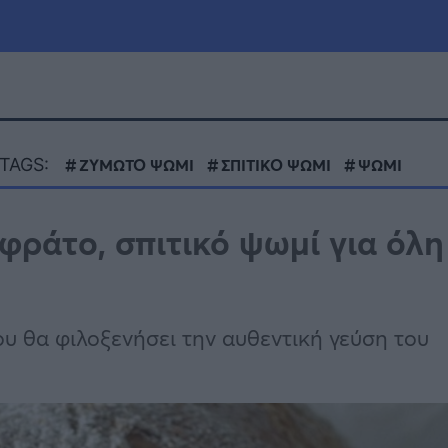
μία
Πολιτική
Τράπεζες
TAGS:
ΖΥΜΩΤΟ ΨΩΜΙ
ΣΠΙΤΙΚΟ ΨΩΜΙ
ΨΩΜΙ
Επιδοτήσεις
le
Αθλητικά
φράτο, σπιτικό ψωμί για όλη
ΕΣΠΑ
α
Καιρός
υ θα φιλοξενήσει την αυθεντική γεύση του