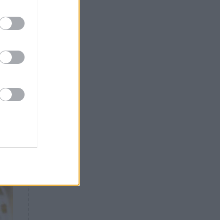
Θλίψη: Έφυγε από τη ζωή
γνωστός Έλληνας ηθοποιός