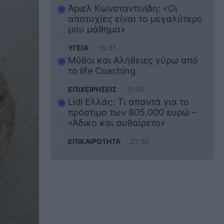
Άριελ Κωνσταντινίδη: «Οι
αποτυχίες είναι το μεγαλύτερό
μου μάθημα»
ΥΓΕΙΑ
15:51
Μύθοι και Αλήθειες γύρω από
το life Coaching
ΕΠΙΧΕΙΡΗΣΕΙΣ
21:55
Lidl Ελλάς: Τι απαντά για το
πρόστιμο των 805.000 ευρώ –
«Άδικο και αυθαίρετο»
ΕΠΙΚΑΙΡΟΤΗΤΑ
21:30
Στο εκπαιδευτικό του ταξίδι
σκοτώθηκε ο 20χρονος
ναυτικός του Blue Star Chios –
Πώς έγινε το τραγικό
δυστύχημα
ΖΩΔΙΑ
21:10
Αυτά τα 3 ζώδια θα πετύχουν