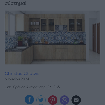
Υγεία
σύστημα!
Γυναίκα
Καιρός
Christos Chatzis
6 Ιουνίου 2024
Εκτ. Χρόνος Ανάγνωσης: 3λ. 36δ.