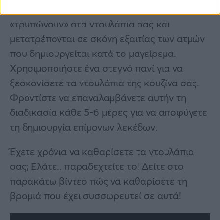
σκόνη; Τα σωματίδια του φαγητού
«τρυπώνουν» στα ντουλάπια σας και
μετατρέπονται σε σκόνη εξαιτίας των ατμών
που δημιουργείται κατά το μαγείρεμα.
Χρησιμοποιήστε ένα στεγνό πανί για να
ξεσκονίσετε τα ντουλάπια της κουζίνα σας.
Φροντίστε να επαναλαμβάνετε αυτήν τη
διαδικασία κάθε 5-6 μέρες για να αποφύγετε
τη δημιουργία επίμονων λεκέδων.
Έχετε χρόνια να καθαρίσετε τα ντουλάπια
σας; Ελάτε.. παραδεχτείτε το! Δείτε στο
παρακάτω βίντεο πώς να καθαρίσετε τη
βρομιά που έχει συσσωρευτεί σε αυτά!