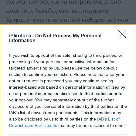
ντουλαπιών σας για να απομακρύνετε από
αυτό τους λεκέδες από τα μπαχαρικά.
Χρησιμοποιήστε το σπιτικό καθαριστικό που
σας προτείναμε για να τα λάμψετε και
iPliroforia -
Do Not Process My Personal
στεγνώστε το με ένα καθαρό μαλακό πανί.
Information
Βαριέστε να καθαρίζετε τόσο συχνά;
Καλύψτε το εσωτερικό τους με λίγη
If you wish to opt-out of the sale, sharing to third parties, or
processing of your personal or sensitive information for
ταπετσαρία ή σουπλά.
targeted advertising by us, please use the below opt-out
section to confirm your selection. Please note that after your
opt-out request is processed you may continue seeing
interest-based ads based on personal information utilized by
us or personal information disclosed to third parties prior to
your opt-out. You may separately opt-out of the further
disclosure of your personal information by third parties on the
IAB’s list of downstream participants. This information may
also be disclosed by us to third parties on the
IAB’s List of
Downstream Participants
that may further disclose it to other
third parties.