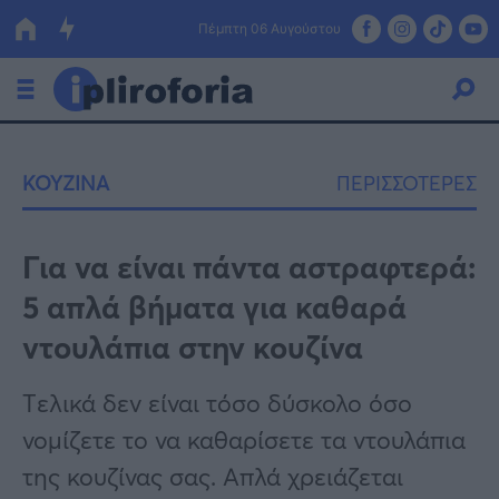
Πέμπτη 06 Αυγούστου
Ελλάδα
ΚΟΥΖΙΝΑ
ΠΕΡΙΣΣΟΤΕΡΕΣ
Οικονομία
Πολιτική
Για να είναι πάντα αστραφτερά:
5 απλά βήματα για καθαρά
Τράπεζες
ντουλάπια στην κουζίνα
Επιδοτήσεις
Κόσμος
Tελικά δεν είναι τόσο δύσκολο όσο
Lifestyle
ΕΣΠΑ
νομίζετε το να καθαρίσετε τα ντουλάπια
Αθλητικά
της κουζίνας σας. Απλά χρειάζεται