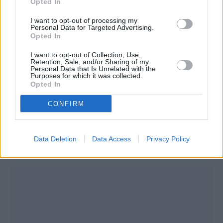
Opted In
Συνεντεύξεις 18/11/2025
I want to opt-out of processing my
Τζεφ Μοντάνα: «Κανένας δεν μπορεί
Personal Data for Targeted Advertising.
Opted In
να σου πει ποιος είσαι»
I want to opt-out of Collection, Use,
Retention, Sale, and/or Sharing of my
Personal Data that Is Unrelated with the
Purposes for which it was collected.
Opted In
CONFIRM
Data Deletion
Data Access
Privacy Policy