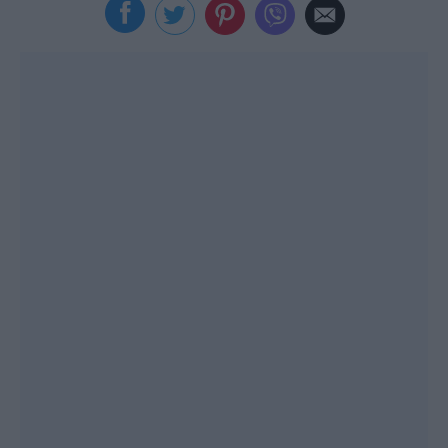
Viral
Κουζίνα
Ζώδια
Pet
Πίστη