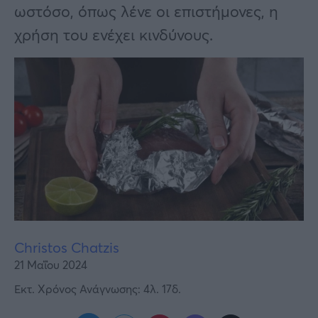
Υγεία
ωστόσο, όπως λένε οι επιστήμονες, η
χρήση του ενέχει κινδύνους.
Γυναίκα
Καιρός
Christos Chatzis
21 Μαΐου 2024
Εκτ. Χρόνος Ανάγνωσης: 4λ. 17δ.