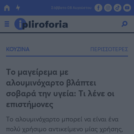
Σάββατο 08 Αυγούστου
Ελλάδα
ΚΟΥΖΙΝΑ
ΠΕΡΙΣΣΟΤΕΡΕΣ
Οικονομία
Πολιτική
Tο μαγείρεμα με
αλουμινόχαρτο βλάπτει
Τράπεζες
σοβαρά την υγεία: Tι λένε οι
Επιδοτήσεις
Κόσμος
επιστήμονες
Lifestyle
ΕΣΠΑ
Το αλουμινόχαρτο μπορεί να είναι ένα
Αθλητικά
πολύ χρήσιμο αντικείμενο μίας χρήσης,