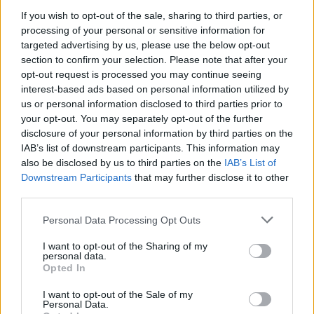
If you wish to opt-out of the sale, sharing to third parties, or
Η εισπνοή αυτών των σωματιδίων, θα
processing of your personal or sensitive information for
μπορούσε σιγά-σιγά να καταστρέψει τους
targeted advertising by us, please use the below opt-out
πνεύμονές.
section to confirm your selection. Please note that after your
opt-out request is processed you may continue seeing
interest-based ads based on personal information utilized by
«Τα κουτάκια αλουμινίου, εδώ και καιρό έχει
us or personal information disclosed to third parties prior to
βρεθεί πως είναι επικίνδυνα. Αλλά για κάποιο
your opt-out. You may separately opt-out of the further
disclosure of your personal information by third parties on the
λόγο, το αλουμινόχαρτο αγνοήθηκε. Όχι
IAB’s list of downstream participants. This information may
πια…»
also be disclosed by us to third parties on the
IAB’s List of
Downstream Participants
that may further disclose it to other
third parties.
Συνεντεύξεις 18/11/2025
Personal Data Processing Opt Outs
Δήμητρα Δερζέκου: «Λέω τη δική μου
I want to opt-out of the Sharing of my
personal data.
αλήθεια»
Opted In
I want to opt-out of the Sale of my
Personal Data.