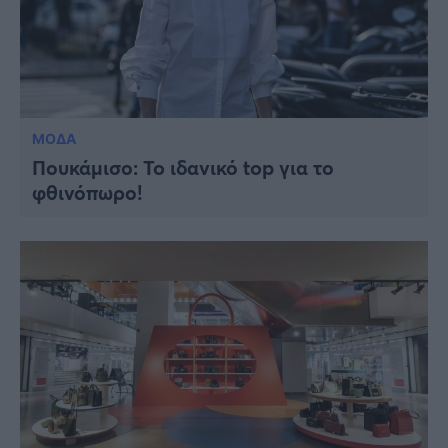
ΜΟΔΑ
Πουκάμισο: To ιδανικό top για το
φθινόπωρο!