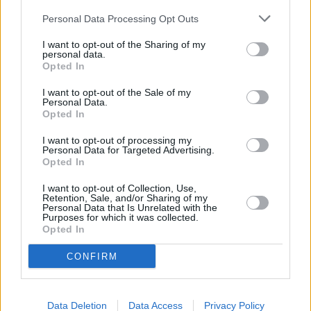
Personal Data Processing Opt Outs
I want to opt-out of the Sharing of my
personal data.
Opted In
I want to opt-out of the Sale of my
Personal Data.
Θεατρικό και με έντονη δόση υπερβολής
Opted In
είναι υπέροχο αλλά όχι πρακτικό.
I want to opt-out of processing my
Personal Data for Targeted Advertising.
Opted In
I want to opt-out of Collection, Use,
TAGS:
Retention, Sale, and/or Sharing of my
Personal Data that Is Unrelated with the
PRADA
ΒΛΕΦΑΡΙΔΕΣ
ΜΙΛΑΝΟ
Purposes for which it was collected.
Opted In
CONFIRM
Data Deletion
Data Access
Privacy Policy