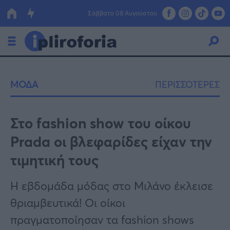
Σάββατο 08 Αυγούστου
Ελλάδα
ΜΟΔΑ
ΠΕΡΙΣΣΟΤΕΡΕΣ
Οικονομία
Πολιτική
Στο fashion show του οίκου
Prada οι βλεφαρίδες είχαν την
Τράπεζες
τιμητική τους
Επιδοτήσεις
Κόσμος
Η εβδομάδα μόδας στο Μιλάνο έκλεισε
Lifestyle
ΕΣΠΑ
θριαμβευτικά! Οι οίκοι
Αθλητικά
πραγματοποίησαν τα fashion shows