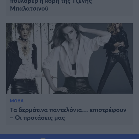
πουλόβερ η κόρη της Τζένης
Μπαλατσινού
ΜΟΔΑ
Τα δερμάτινα παντελόνια… επιστρέφουν
– Οι προτάσεις μας