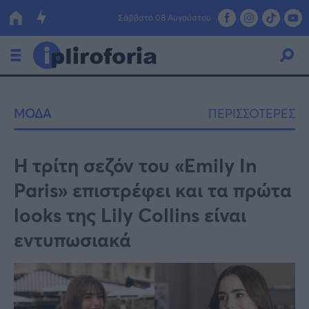
Σάββατο 08 Αυγούστου
Ελλάδα
ΜΟΔΑ
ΠΕΡΙΣΣΟΤΕΡΕΣ
Οικονομία
Πολιτική
H τρίτη σεζόν του «Emily In
Paris» επιστρέφει και τα πρώτα
Τράπεζες
looks της Lily Collins είναι
Επιδοτήσεις
Κόσμος
εντυπωσιακά
Lifestyle
ΕΣΠΑ
Αθλητικά