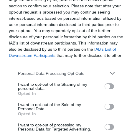
section to confirm your selection. Please note that after your
opt-out request is processed you may continue seeing
interest-based ads based on personal information utilized by
us or personal information disclosed to third parties prior to
your opt-out. You may separately opt-out of the further
disclosure of your personal information by third parties on the
IAB’s list of downstream participants. This information may
also be disclosed by us to third parties on the
IAB’s List of
Το πολύπλοκο mix & match της Patricia
Downstream Participants
that may further disclose it to other
Field με κάποιο μαγικό τρόπο, λειτουργεί
third parties.
πάντα και κάνει το οτιδήποτε να μοιάζει
Personal Data Processing Opt Outs
κομψό και ενημερωμένο. Wide leg
I want to opt-out of the Sharing of my
παντελόνια, crop και bra tops, καπέλα και
personal data.
Opted In
τσάντες, sparkly υφάσματα και ιδιαίτερες
ανάγλυφες υφές, ήταν τα πρώτα δείγματα
I want to opt-out of the Sale of my
Personal Data.
που μας ενθουσίασαν.
Opted In
I want to opt-out of processing my
Personal Data for Targeted Advertising.