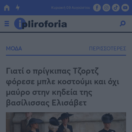
Κυριακή 09 Αυγούστου
Ελλάδα
ΜΟΔΑ
ΠΕΡΙΣΣΟΤΕΡΕΣ
Οικονομία
Πολιτική
Γιατί ο πρίγκιπας Τζορτζ
φόρεσε μπλε κοστούμι και όχι
Τράπεζες
μαύρο στην κηδεία της
Επιδοτήσεις
Κόσμος
βασίλισσας Ελισάβετ
Lifestyle
ΕΣΠΑ
Αθλητικά