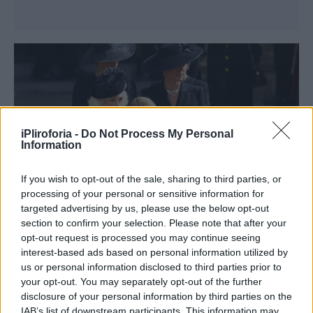
iPliroforia -
Do Not Process My Personal
Information
If you wish to opt-out of the sale, sharing to third parties, or
processing of your personal or sensitive information for
targeted advertising by us, please use the below opt-out
section to confirm your selection. Please note that after your
opt-out request is processed you may continue seeing
interest-based ads based on personal information utilized by
Ο πρίγκιπας Τζορτζ και η
us or personal information disclosed to third parties prior to
your opt-out. You may separately opt-out of the further
πριγκίπισσα Σάρλοτ
disclosure of your personal information by third parties on the
εντυπωσίασαν με την
IAB’s list of downstream participants. This information may