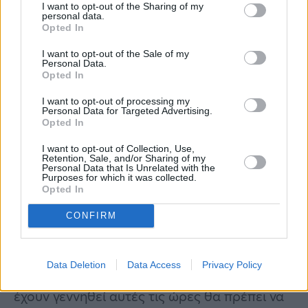
I want to opt-out of the Sharing of my
στο να επιβεβαιώσουν την προσωπικότητά
personal data.
Opted In
τους και πετυχαίνουν με τις δικές τους
προσπάθειες, ενώ αυτοί που γεννιούνται από
I want to opt-out of the Sale of my
Personal Data.
4.00 – 6.00 μ.μ. κάνουν προσπάθειες για να
Opted In
αναγνωριστούν. Στο δεύτερο γκρουπ ανήκει
I want to opt-out of processing my
Personal Data for Targeted Advertising.
η κατηγορία των επιτυχημένων και δυνατών
Opted In
ανθρώπων (έμποροι, επιχειρηματίες, κλπ.),
I want to opt-out of Collection, Use,
κυρίως με την υποστήριξη των
Retention, Sale, and/or Sharing of my
Personal Data that Is Unrelated with the
συναναστροφών τους.
Purposes for which it was collected.
Opted In
Διαφορετική τύχη περιμένει αυτούς που
CONFIRM
γεννήθηκαν από 6.00 – 8.00 π.μ. Αυτό το
δίωρο είναι γνωστό ως ζώνη απομόνωσης και
Data Deletion
Data Access
Privacy Policy
ενδοσκόπησης. Οι γονείς των παιδιών που
έχουν γεννηθεί αυτές τις ώρες θα πρέπει να