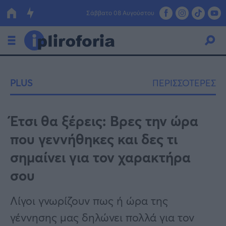
Σάββατο 08 Αυγούστου
Ελλάδα
PLUS
ΠΕΡΙΣΣΟΤΕΡΕΣ
Οικονομία
Πολιτική
Έτσι θα ξέρεις: Βρες την ώρα
που γεννήθηκες και δες τι
Τράπεζες
σημαίνει για τον χαρακτήρα
Επιδοτήσεις
Κόσμος
σου
Lifestyle
ΕΣΠΑ
Λίγοι γνωρίζουν πως ή ώρα της
Αθλητικά
γέννησης μας δηλώνει πολλά για τον