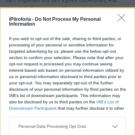
συχνά ξοδεύουν μεγάλα ποσά, όμως, έχουν
την μαγική ικανότητα να εξισορροπούν τα
iPliroforia -
Do Not Process My Personal
Information
έξοδά τους, με τα έσοδά τους. Το ίδιο
μπορούμε να πούμε και γι” αυτούς που
If you wish to opt-out of the sale, sharing to third parties, or
γεννιούνται από 2.00 – 4.00 μ.μ. με τη
processing of your personal or sensitive information for
targeted advertising by us, please use the below opt-out
διαφορά ότι σε αυτή την κατηγορία το άτομο
section to confirm your selection. Please note that after your
χρειάζεται να εξαρτάται από κάποιον ή να
opt-out request is processed you may continue seeing
interest-based ads based on personal information utilized by
συναναστρέφεται με κάποιον προκειμένου να
us or personal information disclosed to third parties prior to
εξασφαλίσει αγαθά και χρήματα, πράγμα το
your opt-out. You may separately opt-out of the further
οποίο δεν συμβαίνει στην περίπτωση αυτών
disclosure of your personal information by third parties on the
IAB’s list of downstream participants. This information may
που γεννιούνται το ξημέρωμα.
also be disclosed by us to third parties on the
IAB’s List of
Downstream Participants
that may further disclose it to other
Οι γεννημένοι από 4.00 – 6.00 π.μ.
third parties.
αντιπροσωπεύουν ένα μεγάλο μέρος
Personal Data Processing Opt Outs
ανθρώπων που εστιάζουν την ενέργειά τους