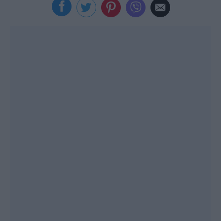
Viral
Κουζίνα
Ζώδια
Pet
Πίστη