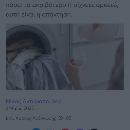
Υγεία
πάρει το ακριβότερο ή ρίχνετε αρκετό,
αυτή είναι η απάντηση.
Γυναίκα
Καιρός
Νίκος Αντωνόπουλος
2 Μαΐου 2025
Εκτ. Χρόνος Ανάγνωσης: 2λ. 0δ.