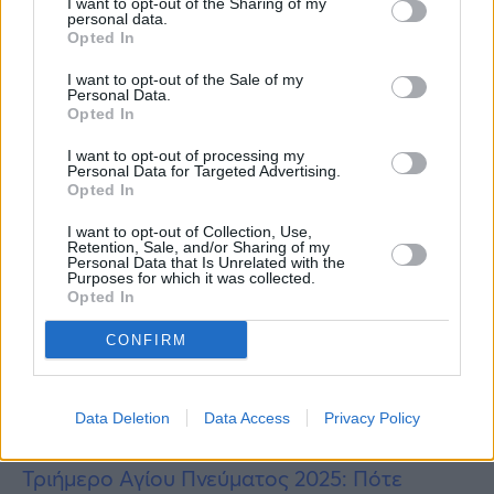
Βάζετε πάρα πολύ μαλακτικό
I want to opt-out of the Sharing of my
personal data.
Opted In
Η υπερβολική χρήση μαλακτικού δεν θα
I want to opt-out of the Sale of my
κάνει τα ρούχα σας να μυρίζουν πιο ωραία.
Personal Data.
Opted In
Βάλτε πάντα τη συνιστώμενη δόση
μαλακτικού.
I want to opt-out of processing my
Personal Data for Targeted Advertising.
Opted In
Περισσότερες
Ειδήσεις σήμερα
I want to opt-out of Collection, Use,
Retention, Sale, and/or Sharing of my
Σπάνια κέρματα των δύο ευρώ: Αυτά θα σας
Personal Data that Is Unrelated with the
Purposes for which it was collected.
κάνουν πλούσιους αν τα έχετε
Opted In
CONFIRM
Τις έλεγε και ο Άγιος Παΐσιος: Οι 9 σωτήριες
ευχές στην Παναγιά μας, για να λάβουμε την
βοήθεια της
Data Deletion
Data Access
Privacy Policy
Τριήμερο Αγίου Πνεύματος 2025: Πότε