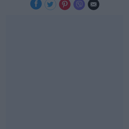
Viral
Κουζίνα
Ζώδια
Pet
Πίστη