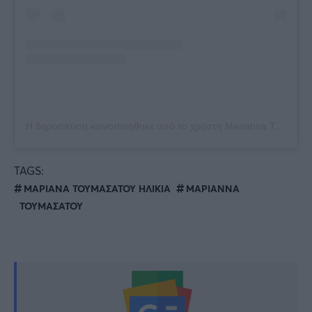
Η δημοσίευση κοινοποιήθηκε από το χρήστη Marianna Toumasatou Official🦋 (@mariannatoumasatou)
TAGS:
ΜΑΡΙΑΝΑ ΤΟΥΜΑΣΑΤΟΥ ΗΛΙΚΙΑ
ΜΑΡΙΑΝΝΑ
ΤΟΥΜΑΣΑΤΟΥ