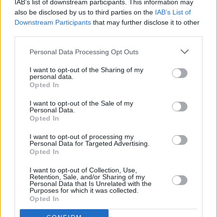
IAB’s list of downstream participants. This information may
also be disclosed by us to third parties on the
IAB’s List of
Downstream Participants
that may further disclose it to other
third parties.
Personal Data Processing Opt Outs
I want to opt-out of the Sharing of my
personal data.
Opted In
I want to opt-out of the Sale of my
Personal Data.
Opted In
I want to opt-out of processing my
Μαριάννα Τουμασάτου: «Εκτός
Personal Data for Targeted Advertising.
Opted In
δουλειάς θα βαφτώ μόνον για
I want to opt-out of Collection, Use,
χατίρι της κόρης μου»
Retention, Sale, and/or Sharing of my
Personal Data that Is Unrelated with the
Purposes for which it was collected.
«Νομίζω ότι ως την εφηβεία μου εξάντλησα
Opted In
όλα όσα είχαν να κάνουμε με την εμφάνισή