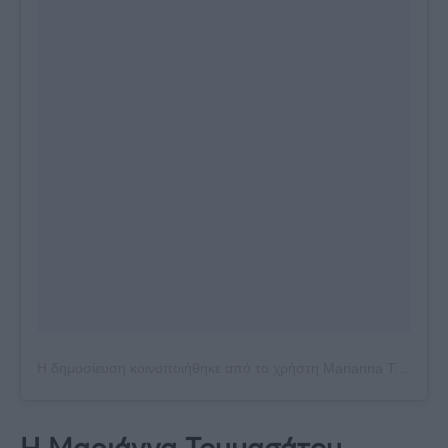
Η δημοσίευση κοινοποιήθηκε από το χρήστη Marianna Toumasatou Official🦋 (@mariannatoumasatou)
Η Μαριάννα Τουμασάτου