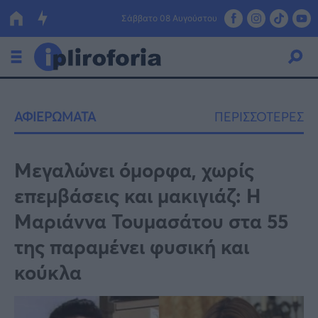
Σάββατο 08 Αυγούστου
Ελλάδα
ΑΦΙΕΡΩΜΑΤΑ
ΠΕΡΙΣΣΟΤΕΡΕΣ
Οικονομία
Πολιτική
Μεγαλώνει όμορφα, χωρίς
επεμβάσεις και μακιγιάζ: Η
Τράπεζες
Μαριάννα Τουμασάτου στα 55
Επιδοτήσεις
Κόσμος
της παραμένει φυσική και
Lifestyle
ΕΣΠΑ
κούκλα
Αθλητικά