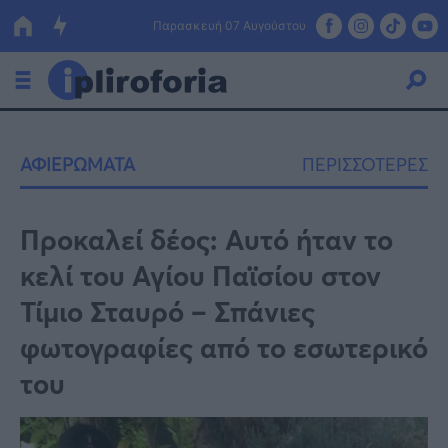
Παρασκευή 07 Αυγούστου
Ελλάδα
ΑΦΙΕΡΩΜΑΤΑ
ΠΕΡΙΣΣΟΤΕΡΕΣ
Οικονομία
Πολιτική
Προκαλεί δέος: Αυτό ήταν το
κελί του Αγίου Παϊσίου στον
Τράπεζες
Τίμιο Σταυρό – Σπάνιες
Επιδοτήσεις
Κόσμος
φωτογραφίες από το εσωτερικό
Lifestyle
ΕΣΠΑ
του
Αθλητικά