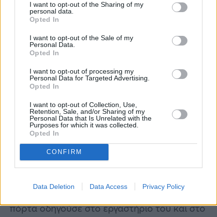
I want to opt-out of the Sharing of my
και από κάτω ένας χώρος για ν’ ανάβει
personal data.
Opted In
φωτιά. Υπήρχε μικρό υπόστεγο πριν από την
είσοδο της Καλύβης και ο προσκυνητής,
I want to opt-out of the Sale of my
Personal Data.
περνώντας την θύρα της εισόδου, βρισκόταν
Opted In
σε έναν προθάλαμο με ένα βήμα πλάτος και
I want to opt-out of processing my
Personal Data for Targeted Advertising.
τρία μήκος, πού φωτιζόταν από ένα
Opted In
παραθυράκι. Κατ’ ευθείαν εμπρός ήταν το
I want to opt-out of Collection, Use,
κελί του Γέροντα και αριστερά το Εκκλησάκι
Retention, Sale, and/or Sharing of my
Personal Data that Is Unrelated with the
του Τιμίου Σταυρού με τρεις τέσσερις εικόνες
Purposes for which it was collected.
Opted In
στο τέμπλο, ένα στασίδι, ένα αναλόγιο και
CONFIRM
τίποτε άλλο.
Εντυπωσιακή απλότητα. Λίγα μέτρα
Data Deletion
Data Access
Privacy Policy
δυτικότερα από την είσοδο, άλλη εξωτερική
πόρτα οδηγούσε στο εργαστήριο του και στο