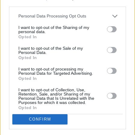
third parties.
Personal Data Processing Opt Outs
I want to opt-out of the Sharing of my
personal data.
Opted In
Μαριάννα Τουμασάτου: «Εκτός
I want to opt-out of the Sale of my
δουλειάς θα βαφτώ μόνον για
Personal Data.
Opted In
χατίρι της κόρης μου»
I want to opt-out of processing my
Personal Data for Targeted Advertising.
«Νομίζω ότι ως την εφηβεία μου εξάντλησα
Opted In
όλα όσα είχαν να κάνουμε με την εμφάνισή
I want to opt-out of Collection, Use,
μου και τα σχετικά. Μετά στράφηκα αλλού,
Retention, Sale, and/or Sharing of my
Personal Data that Is Unrelated with the
σε πράγματα που μου ταίριαζαν πιο πολύ.
Purposes for which it was collected.
Opted In
Αλλά δεν κατηγορώ τις γυναίκες που
CONFIRM
ασχολούνται, ίσως να είναι και καλύτερο από
αυτό που κάνω εγώ. Είναι θέμα