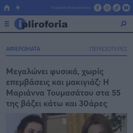
Κυριακή 09 Αυγούστου
Ελλάδα
ΑΦΙΕΡΩΜΑΤΑ
ΠΕΡΙΣΣΟΤΕΡΕΣ
Οικονομία
Πολιτική
Μεγαλώνει φυσικά, χωρίς
επεμβάσεις και μακιγιάζ: Η
Τράπεζες
Μαριάννα Τουμασάτου στα 55
Επιδοτήσεις
Κόσμος
της βάζει κάτω και 30άρες
Lifestyle
ΕΣΠΑ
Αθλητικά