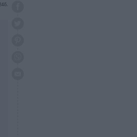
το 2026: Πότε θα έρθει η
24δ.
μεγάλη αλλαγή
ΕΠΙΚΑΙΡΟΤΗΤΑ
20:45
Τραγωδία στη Λάρισα: Νεκρός
50χρονος με αδιανόητο τρόπο
ΥΓΕΙΑ
20:20
Ελάχιστοι τη γνωρίζουν: Η
βιταμίνη που καταπολεμά
κατάθλιψη, κούραση, κόπωση
ΕΠΙΚΑΙΡΟΤΗΤΑ
19:50
ΕΚΤΑΚΤΟ: Σεισμός τώρα στην
Αττική
ΕΠΙΚΑΙΡΟΤΗΤΑ
19:20
«Συναγερμός» τώρα στη
Γλυφάδα
ΕΠΙΚΑΙΡΟΤΗΤΑ
18:45
Θλίψη: Πέθανε πολύτεκνη