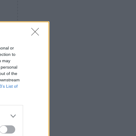
«ενόχληση» με τους πολίτες
για τα Τέμπη- «Αυτή η χώρα
είχε και άλλα δυστυχήματα»
ΠΙΣΤΗ
16:09
Μήτηρ του Ιησού: Προσευχή
στην Παναγία για τις δύσκολες
στιγμές
sonal or
ection to
ΥΓΕΙΑ
15:42
ou may
Συναγερμός στις ευρωπαϊκές
 personal
αγορές: Ανακαλούνται
out of the
πεπόνια και σταφύλια με
 downstream
φυτοφάρμακα
B’s List of
GOSSIP
15:12
Νεφέλη Μεγκ: Το βίντεο για τη
Σίσσυ Χρηστίδου έφερε
αντιδράσεις – «Είμαστε ok με
τα ενέσιμα;»
ΕΛΛΑΔΑ
14:46