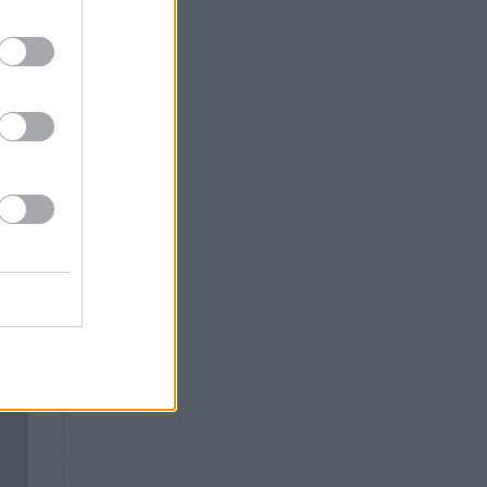
, η
Θλίψη: Έφυγε από τη ζωή
γνωστός Έλληνας ηθοποιός