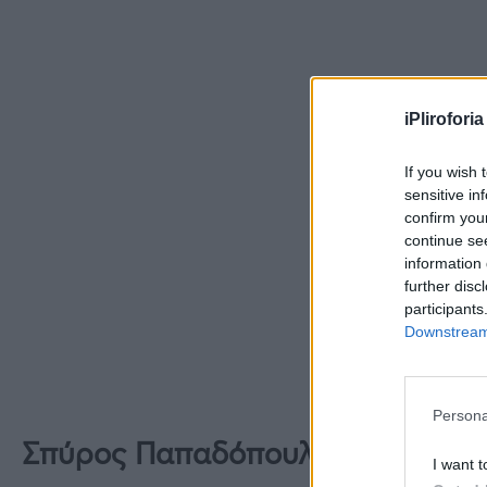
iPliroforia
If you wish 
sensitive in
confirm you
continue se
information 
further disc
participants
Downstream 
Persona
Σπύρος Παπαδόπουλος: Το κόστος
I want t