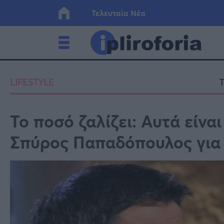
Τελευταία Νέα
Ελλάδα
Οικονο
LIFESTYLE
T
Κόσμος
Lifesty
Το ποσό ζαλίζει: Αυτά είνα
Σπύρος Παπαδόπουλος για τ
Υγεία
Γυναίκ