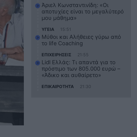
Άριελ Κωνσταντινίδη: «Οι
αποτυχίες είναι το μεγαλύτερό
μου μάθημα»
ΥΓΕΙΑ
15:51
Μύθοι και Αλήθειες γύρω από
το life Coaching
ΕΠΙΧΕΙΡΗΣΕΙΣ
21:55
Lidl Ελλάς: Τι απαντά για το
πρόστιμο των 805.000 ευρώ –
«Άδικο και αυθαίρετο»
ΕΠΙΚΑΙΡΟΤΗΤΑ
21:30
Στο εκπαιδευτικό του ταξίδι
σκοτώθηκε ο 20χρονος
ναυτικός του Blue Star Chios –
Πώς έγινε το τραγικό
δυστύχημα
ΖΩΔΙΑ
21:10
Αυτά τα 3 ζώδια θα πετύχουν