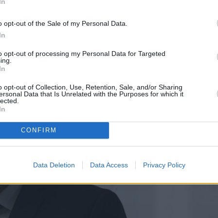
In
σκαρη, σε αφιέρωμα του περιοδικού «Down Town»
εκριμένη εκπομπή έχει αρκετά έξοδα, με τον
o opt-out of the Sale of my Personal Data.
τικά σχέδια στην τηλεόραση.
In
to opt-out of processing my Personal Data for Targeted
ing.
In
o opt-out of Collection, Use, Retention, Sale, and/or Sharing
ersonal Data that Is Unrelated with the Purposes for which it
lected.
In
CONFIRM
Data Deletion
Data Access
Privacy Policy