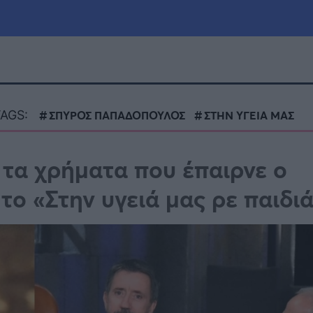
μία
Πολιτική
Τράπεζες
AGS:
ΣΠΥΡΟΣ ΠΑΠΑΔΟΠΟΥΛΟΣ
ΣΤΗΝ ΥΓΕΙΑ ΜΑΣ
Επιδοτήσεις
le
Αθλητικά
ι τα χρήματα που έπαιρνε ο
ΕΣΠΑ
ο «Στην υγειά μας ρε παιδι
α
Καιρός