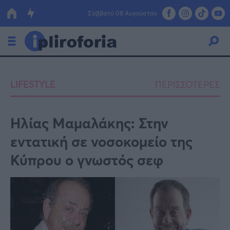
Σάββατο 08 Αυγούστου
Ελλάδα
LIFESTYLE
ΠΕΡΙΣΣΟΤΕΡΕΣ
Οικονομία
Πολιτική
Ηλίας Μαμαλάκης: Στην
εντατική σε νοσοκομείο της
Τράπεζες
Κύπρου ο γνωστός σεφ
Επιδοτήσεις
Κόσμος
Lifestyle
ΕΣΠΑ
Αθλητικά