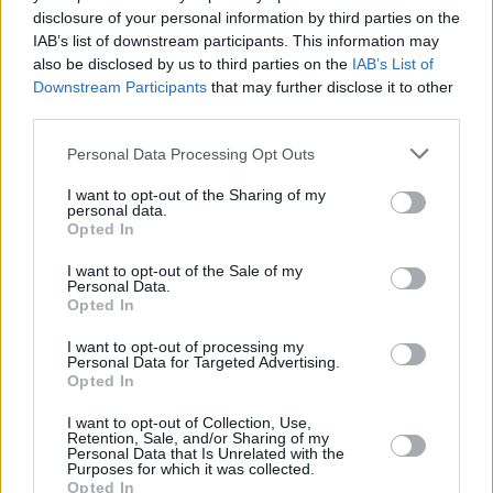
νοσοκομείου Λευκωσίας τους χαιρετισμούς
disclosure of your personal information by third parties on the
μου. Πάω καλά. Οι Κύπριοι είναι πολύ
IAB’s list of downstream participants. This information may
μπροστά στο ΕΣΥ. Ταχύτατοι,
also be disclosed by us to third parties on the
IAB’s List of
Downstream Participants
that may further disclose it to other
αποτελεσματικοί» έγραψε στην ανάρτησή
third parties.
του ο Ηλίας Μαμαλάκης δημοσιεύοντας
Personal Data Processing Opt Outs
παράλληλα και μία φωτογραφία μέσα από το
I want to opt-out of the Sharing of my
νοσοκομείο.
personal data.
Opted In
Δεκάδες γνωστοί και φίλοι, έσπευσαν να του
I want to opt-out of the Sale of my
ευχηθούν περαστικά.
Personal Data.
Opted In
TAGS:
I want to opt-out of processing my
Personal Data for Targeted Advertising.
ΗΛΙΑΣ ΜΑΜΑΛΑΚΗΣ
ΗΛΙΑΣ ΜΑΜΑΛΑΚΗΣ ΕΝΤΑΤΙΚΗ
Opted In
ΗΛΙΑΣ ΜΑΜΑΛΑΚΗΣ ΥΓΕΙΑ
ΝΟΣΟΚΟΜΕΙΟ ΚΥΠΡΟΥ
I want to opt-out of Collection, Use,
Retention, Sale, and/or Sharing of my
Personal Data that Is Unrelated with the
Purposes for which it was collected.
Opted In