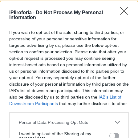
iPliroforia -
Do Not Process My Personal
Information
If you wish to opt-out of the sale, sharing to third parties, or
processing of your personal or sensitive information for
targeted advertising by us, please use the below opt-out
section to confirm your selection. Please note that after your
opt-out request is processed you may continue seeing
interest-based ads based on personal information utilized by
us or personal information disclosed to third parties prior to
your opt-out. You may separately opt-out of the further
disclosure of your personal information by third parties on the
IAB’s list of downstream participants. This information may
also be disclosed by us to third parties on the
IAB’s List of
Downstream Participants
that may further disclose it to other
Σύμφωνα με το ρεπορτάζ της Χρίσλας
third parties.
Γεωργακοπούλου, έγινε μια εκταφή ακριβώς
Personal Data Processing Opt Outs
δίπλα από το μνήμα του Κώστα Βουτσά, με
I want to opt-out of the Sharing of my
αποτέλεσμα να προκληθούν ζημιές οι οποίες