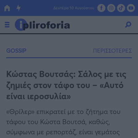
Δευτέρα 10 Αυγούστου
Ελλάδα
GOSSIP
ΠΕΡΙΣΣΟΤΕΡΕΣ
Οικονομία
Πολιτική
Κώστας Βουτσάς: Σάλος με τις
ζημιές στον τάφο του – «Αυτό
Τράπεζες
είναι ιεροσυλία»
Επιδοτήσεις
Κόσμος
«Θρίλερ» επικρατεί με το ζήτημα του
Lifestyle
ΕΣΠΑ
τάφου του Κώστα Βουτσά, καθώς,
Αθλητικά
σύμφωνα με ρεπορτάζ, είναι γεμάτος