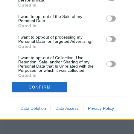
personal data.
Opted In
δεν διορθώθηκαν.
I want to opt-out of the Sale of my
Personal Data.
Opted In
Συνεντεύξεις 18/11/2025
I want to opt-out of processing my
Δήμητρα Δερζέκου: «Λέω τη δική μου
Personal Data for Targeted Advertising.
Opted In
αλήθεια»
I want to opt-out of Collection, Use,
Retention, Sale, and/or Sharing of my
Personal Data that Is Unrelated with the
Purposes for which it was collected.
Opted In
Συνεντεύξεις 18/11/2025
Τζεφ Μοντάνα: «Κανένας δεν μπορεί
CONFIRM
να σου πει ποιος είσαι»
Data Deletion
Data Access
Privacy Policy