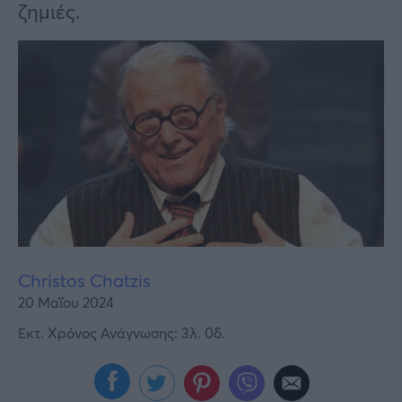
Υγεία
ζημιές.
Γυναίκα
Καιρός
Christos Chatzis
20 Μαΐου 2024
Εκτ. Χρόνος Ανάγνωσης: 3λ. 0δ.