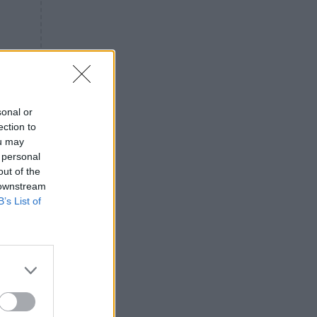
«ενόχληση» με τους πολίτες
για τα Τέμπη- «Αυτή η χώρα
είχε και άλλα δυστυχήματα»
ΠΙΣΤΗ
16:09
Μήτηρ του Ιησού: Προσευχή
στην Παναγία για τις δύσκολες
στιγμές
sonal or
ection to
ΥΓΕΙΑ
15:42
ou may
Συναγερμός στις ευρωπαϊκές
 personal
αγορές: Ανακαλούνται
out of the
πεπόνια και σταφύλια με
 downstream
φυτοφάρμακα
B’s List of
GOSSIP
15:12
Νεφέλη Μεγκ: Το βίντεο για τη
Σίσσυ Χρηστίδου έφερε
αντιδράσεις – «Είμαστε ok με
τα ενέσιμα;»
ΕΛΛΑΔΑ
14:46