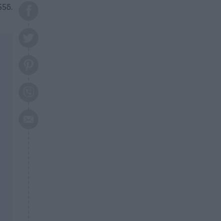
το 2026: Πότε θα έρθει η
55δ.
μεγάλη αλλαγή
ΕΠΙΚΑΙΡΟΤΗΤΑ
20:45
Τραγωδία στη Λάρισα: Νεκρός
50χρονος με αδιανόητο τρόπο
ΥΓΕΙΑ
20:20
Ελάχιστοι τη γνωρίζουν: Η
βιταμίνη που καταπολεμά
κατάθλιψη, κούραση, κόπωση
ΕΠΙΚΑΙΡΟΤΗΤΑ
19:50
ΕΚΤΑΚΤΟ: Σεισμός τώρα στην
Αττική
ΕΠΙΚΑΙΡΟΤΗΤΑ
19:20
«Συναγερμός» τώρα στη
Γλυφάδα
ΕΠΙΚΑΙΡΟΤΗΤΑ
18:45
Θλίψη: Πέθανε πολύτεκνη