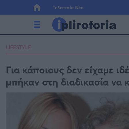
Τελευταία Νέα
Ελλάδα
Οικονο
LIFESTYLE
Κόσμος
Lifesty
Για κάποιους δεν είχαμε ιδ
μπήκαν στη διαδικασία να
Υγεία
Γυναίκ