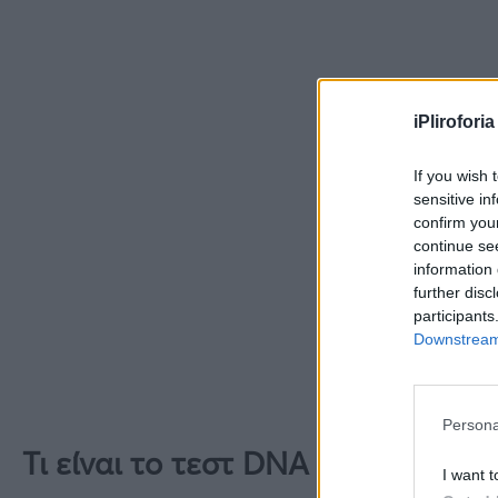
iPliroforia
If you wish 
sensitive in
confirm you
continue se
information 
further disc
participants
Downstream 
Persona
Τι είναι το τεστ DNA που έκαναν 
I want t