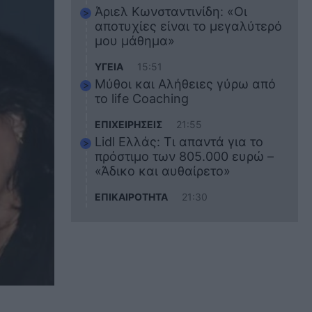
Άριελ Κωνσταντινίδη: «Οι
αποτυχίες είναι το μεγαλύτερό
μου μάθημα»
ΥΓΕΙΑ
15:51
Μύθοι και Αλήθειες γύρω από
το life Coaching
ΕΠΙΧΕΙΡΗΣΕΙΣ
21:55
Lidl Ελλάς: Τι απαντά για το
πρόστιμο των 805.000 ευρώ –
«Άδικο και αυθαίρετο»
ΕΠΙΚΑΙΡΟΤΗΤΑ
21:30
Στο εκπαιδευτικό του ταξίδι
σκοτώθηκε ο 20χρονος
ναυτικός του Blue Star Chios –
Πώς έγινε το τραγικό
δυστύχημα
ΖΩΔΙΑ
21:10
Αυτά τα 3 ζώδια θα πετύχουν