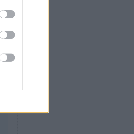
τα
Θλίψη: Έφυγε από τη ζωή
γνωστός Έλληνας ηθοποιός
α