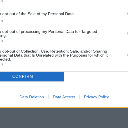
In
πορεί να διερευνήσει και τη στατιστική πιθανότη
ιολογικά αδέλφια ή αδελφές. Οι γενετικές
o opt-out of the Sale of my Personal Data.
ατικά μυστικά ικανά ακόμη και να χωρίσουν
In
ικά προετοιμασμένοι.
to opt-out of processing my Personal Data for Targeted
ing.
In
 γενικά συγγενικών σχέσεων μέσω ανάλυσης του
o opt-out of Collection, Use, Retention, Sale, and/or Sharing
ας ιατρού ή των Αρχών για την επίλυση
ersonal Data that Is Unrelated with the Purposes for which it
lected.
ν. Τα τελευταία χρόνια όμως τα γενετικά τεστ
In
ροβεί για να ανακαλύψουν τους συγγενείς τους ή ν
CONFIRM
Data Deletion
Data Access
Privacy Policy