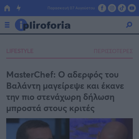
Παρασκευή 07 Αυγούστου
Ελλάδα
LIFESTYLE
ΠΕΡΙΣΣΟΤΕΡΕΣ
Οικονομία
Πολιτική
MasterChef: Ο αδερφός του
Βαλάντη μαγείρεψε και έκανε
Τράπεζες
την πιο στενάχωρη δήλωση
Επιδοτήσεις
Κόσμος
μπροστά στους κριτές
Lifestyle
ΕΣΠΑ
Αθλητικά