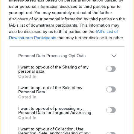
us or personal information disclosed to third parties prior to
your opt-out. You may separately opt-out of the further
disclosure of your personal information by third parties on the
IAB’s list of downstream participants. This information may
also be disclosed by us to third parties on the
IAB’s List of
Downstream Participants
that may further disclose it to other
third parties.
Personal Data Processing Opt Outs
I want to opt-out of the Sharing of my
personal data.
Opted In
Συγκίνηση υπήρξε κατά τη διάρκεια της
I want to opt-out of the Sale of my
audition, όταν ο παίκτης αναφέρθηκε στον
Personal Data.
Opted In
πατέρα του με τον οποίο οι σχέσεις τους
I want to opt-out of processing my
είναι τυπικές. Για τον Παναγιώτη η λευκή
Personal Data for Targeted Advertising.
Opted In
ποδιά σήμαινε πολλά. «Νιώθω τόσο γεμάτος,
τόσο χαρούμενος, τόσο περήφανος για
I want to opt-out of Collection, Use,
Retention, Sale, and/or Sharing of my