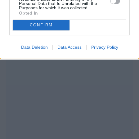
εμένα. Αυτή η επιβράβευση θα μου γεμίσει
Personal Data that Is Unrelated with the
Purposes for which it was collected.
ένα παιδικό κενό που έχω τόσα χρόνια.
Opted In
Περιμένω αυτή την επιβράβευση από τον
CONFIRM
πατέρα μου», είπε ο μάγειρας όταν του έβαζε
ο Λεωνίδας Κουτσόπουλος.
Data Deletion
Data Access
Privacy Policy