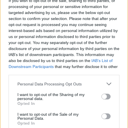
If you wish to opt-out of the sale, sharing to third parties, or
της εγκυμοσύνης, μιας και εννέα μήνες που
processing of your personal or sensitive information for
είναι σε κατάσταση κύησης δεν μπορεί να δει
targeted advertising by us, please use the below opt-out
section to confirm your selection. Please note that after your
τον εαυτό της όπως εκείνη θέλει.
opt-out request is processed you may continue seeing
Συγχαρητήρια Κωνσταντίνα!
interest-based ads based on personal information utilized by
us or personal information disclosed to third parties prior to
your opt-out. You may separately opt-out of the further
disclosure of your personal information by third parties on the
IAB’s list of downstream participants. This information may
also be disclosed by us to third parties on the
IAB’s List of
Downstream Participants
that may further disclose it to other
third parties.
Personal Data Processing Opt Outs
I want to opt-out of the Sharing of my
personal data.
Opted In
I want to opt-out of the Sale of my
Personal Data.
Opted In