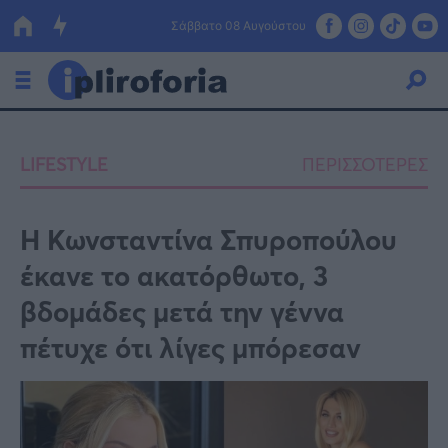
Σάββατο 08 Αυγούστου
Ελλάδα
LIFESTYLE
ΠΕΡΙΣΣΟΤΕΡΕΣ
Οικονομία
Πολιτική
Η Κωνσταντίνα Σπυροπούλου
έκανε το ακατόρθωτο, 3
Τράπεζες
βδομάδες μετά την γέννα
Επιδοτήσεις
Κόσμος
πέτυχε ότι λίγες μπόρεσαν
Lifestyle
ΕΣΠΑ
Αθλητικά