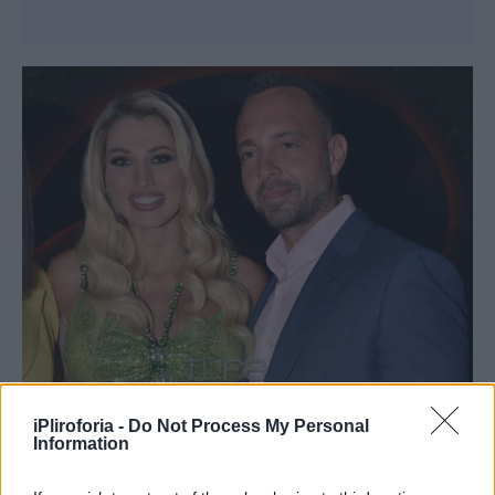
iPliroforia -
Do Not Process My Personal
Είναι πάρα πολύ ωραίο για μια γυναίκα να
Information
ξεφορτώνεται τόσο σύντομα τα περιττά κιλά