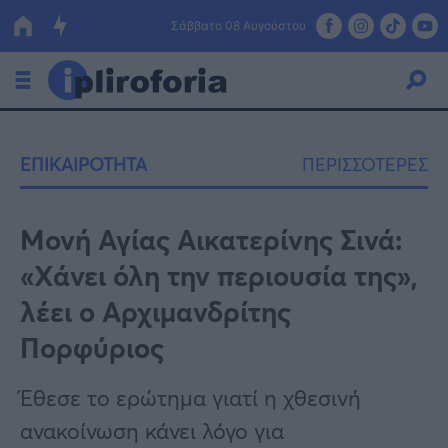
Σάββατο 08 Αυγούστου
Ελλάδα
ΕΠΙΚΑΙΡΟΤΗΤΑ
ΠΕΡΙΣΣΟΤΕΡΕΣ
Οικονομία
Πολιτική
Μονή Αγίας Αικατερίνης Σινά:
«Χάνει όλη την περιουσία της»,
Τράπεζες
λέει ο Αρχιμανδρίτης
Επιδοτήσεις
Κόσμος
Πορφύριος
Lifestyle
ΕΣΠΑ
Έθεσε το ερώτημα γιατί η χθεσινή
Αθλητικά
ανακοίνωση κάνει λόγο για