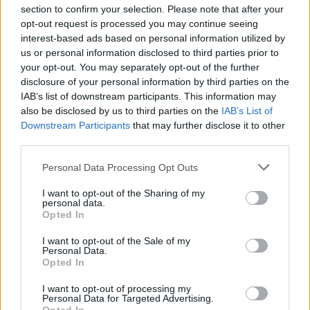
διμερή συμφωνία ανάμεσα σε Ελλάδα και
section to confirm your selection. Please note that after your
opt-out request is processed you may continue seeing
Αίγυπτο η οποία αναγνώριζε κυριότητα της
interest-based ads based on personal information utilized by
Μονής σε 71 ακίνητα, και προανήγγειλε πως
us or personal information disclosed to third parties prior to
your opt-out. You may separately opt-out of the further
θα δώσει στη δημοσιότητα το κείμενο της
disclosure of your personal information by third parties on the
συμφωνίας προκειμένου να αποδειχτεί πως η
IAB’s list of downstream participants. This information may
δικαστική απόφαση διαφέρει παρασάγγας
also be disclosed by us to third parties on the
IAB’s List of
Downstream Participants
that may further disclose it to other
από τον εξωδικαστικό συμβιβασμό και
third parties.
υπογράμμισε πως η δικαστική απόφαση
Personal Data Processing Opt Outs
«αναγνωρίζει το θρησκευτικό στάτους της
Μονής αλλά όχι το ιδιοκτησιακό».
I want to opt-out of the Sharing of my
personal data.
Opted In
Κλειστές οι πύλες της Μονής
I want to opt-out of the Sale of my
Personal Data.
Opted In
I want to opt-out of processing my
Personal Data for Targeted Advertising.