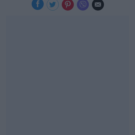
Viral
Κουζίνα
Ζώδια
Pet
Πίστη