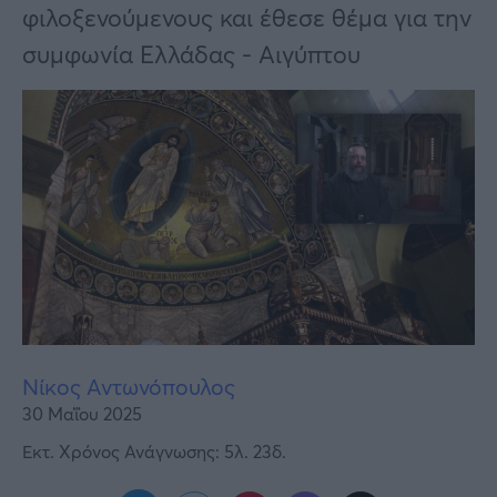
Υγεία
φιλοξενούμενους και έθεσε θέμα για την
συμφωνία Ελλάδας - Αιγύπτου
Γυναίκα
Καιρός
Νίκος Αντωνόπουλος
30 Μαΐου 2025
Εκτ. Χρόνος Ανάγνωσης: 5λ. 23δ.