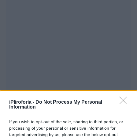
iPliroforia -
Do Not Process My Personal
Information
If you wish to opt-out of the sale, sharing to third parties, or
processing of your personal or sensitive information for
Συνεχίζοντας τόνισε πως ήταν τελειωμένη η
targeted advertising by us, please use the below opt-out