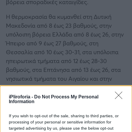
βόρεια σποραδικές καταιγίδες.
Η θερμοκρασία θα κυμανθεί στη Δυτική
Μακεδονία από 8 έως 23 βαθμούς, στην
υπόλοιπη βόρεια Ελλάδα από 8 έως 26, στην
Ήπειρο από 9 έως 27 βαθμούς, στη
Θεσσαλία από 10 έως 30-31, στα υπόλοιπα
ηπειρωτικά τμήματα από 12 έως 28-30
βαθμούς, στα Επτάνησα από 13 έως 26, στα
νησιωτικά τμήματα του Αιγαίου και στην
Κρήτη από 14 έως 26 βαθμούς, ενώ στο
Ανατολικό Αιγαίο οι μέγιστες θα φτάσουν
iPliroforia -
Do Not Process My Personal
Information
στους 28-29 βαθμούς Κελσίου.
If you wish to opt-out of the sale, sharing to third parties, or
processing of your personal or sensitive information for
targeted advertising by us, please use the below opt-out