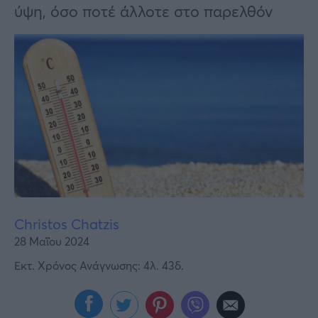
Υγεία
ύψη, όσο ποτέ άλλοτε στο παρελθόν
Γυναίκα
Καιρός
Christos Chatzis
28 Μαΐου 2024
Εκτ. Χρόνος Ανάγνωσης: 4λ. 43δ.