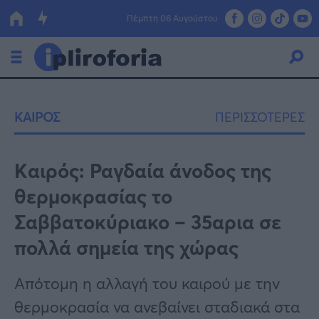
Πέμπτη 06 Αυγούστου
Ελλάδα
ΚΑΙΡΟΣ
ΠΕΡΙΣΣΟΤΕΡΕΣ
Οικονομία
Πολιτική
Kαιρός: Ραγδαία άνοδος της
θερμοκρασίας το
Τράπεζες
Σαββατοκύριακο – 35αρια σε
Επιδοτήσεις
Κόσμος
πολλά σημεία της χώρας
Lifestyle
ΕΣΠΑ
Απότομη η αλλαγή του καιρού με την
Αθλητικά
θερμοκρασία να ανεβαίνει σταδιακά στα