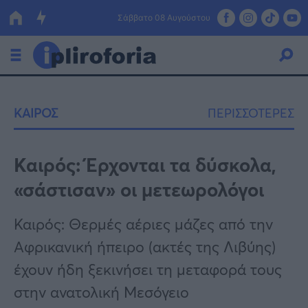
Σάββατο 08 Αυγούστου
Ελλάδα
ΚΑΙΡΟΣ
ΠΕΡΙΣΣΟΤΕΡΕΣ
Οικονομία
Πολιτική
Καιρός: Έρχονται τα δύσκολα,
«σάστισαν» οι μετεωρολόγοι
Τράπεζες
Επιδοτήσεις
Κόσμος
Καιρός: Θερμές αέριες μάζες από την
Αφρικανική ήπειρο (ακτές της Λιβύης)
Lifestyle
ΕΣΠΑ
έχουν ήδη ξεκινήσει τη μεταφορά τους
Αθλητικά
στην ανατολική Μεσόγειο