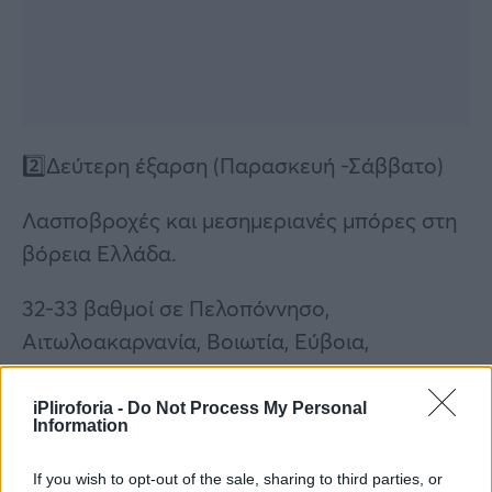
2️⃣Δεύτερη έξαρση (Παρασκευή -Σάββατο)
Λασποβροχές και μεσημεριανές μπόρες στη
βόρεια Ελλάδα.
32-33 βαθμοί σε Πελοπόννησο,
Αιτωλοακαρνανία, Βοιωτία, Εύβοια,
Φθιώτιδα, Κρήτη ( τοπικά και 35 στη βόρεια
Κρήτη).
iPliroforia -
Do Not Process My Personal
Information
Αυξημένη συγκέντρωση αφρικανικής σκόνης
If you wish to opt-out of the sale, sharing to third parties, or