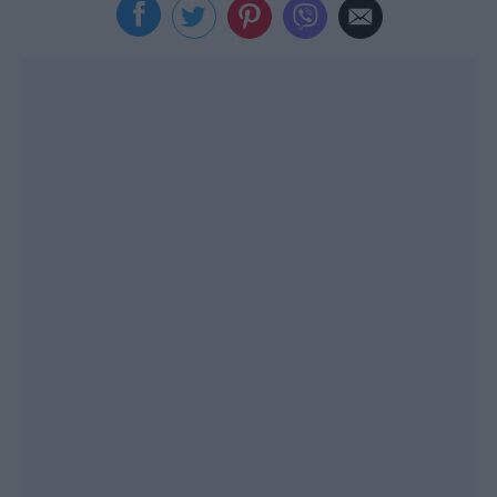
Viral
Κουζίνα
Ζώδια
Pet
Πίστη