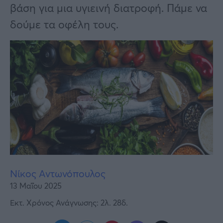
Υγεία
βάση για μια υγιεινή διατροφή. Πάμε να
δούμε τα οφέλη τους.
Γυναίκα
Καιρός
Νίκος Αντωνόπουλος
13 Μαΐου 2025
Εκτ. Χρόνος Ανάγνωσης: 2λ. 28δ.