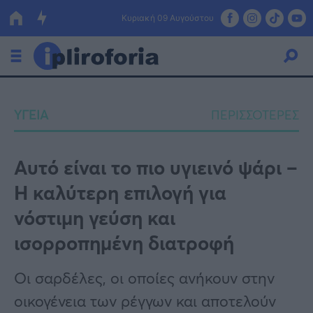
Κυριακή 09 Αυγούστου
Ελλάδα
ΥΓΕΙΑ
ΠΕΡΙΣΣΟΤΕΡΕΣ
Οικονομία
Πολιτική
Αυτό είναι το πιο υγιεινό ψάρι –
Η καλύτερη επιλογή για
Τράπεζες
νόστιμη γεύση και
Επιδοτήσεις
Κόσμος
ισορροπημένη διατροφή
Lifestyle
ΕΣΠΑ
Οι σαρδέλες, οι οποίες ανήκουν στην
Αθλητικά
οικογένεια των ρέγγων και αποτελούν