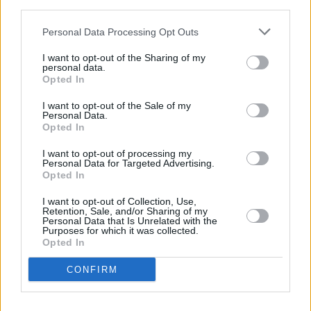
third parties.
Personal Data Processing Opt Outs
Οι σαρδέλες είναι μια πλήρης τροφή πλούσια
I want to opt-out of the Sharing of my
personal data.
σε πρωτεΐνες, η οποία όχι μόνο υποστηρίζει
Opted In
τις υγιείς διαδικασίες ανάπτυξης και
I want to opt-out of the Sale of my
αναγέννησης του οργανισμού, αλλά και
Personal Data.
Opted In
περιέχει σημαντικά λιγότερο υδράργυρο από
άλλα ψάρια, όπως ο σολομός ή ο τόνος,
I want to opt-out of processing my
Personal Data for Targeted Advertising.
γεγονός που τις καθιστά πολύ καλύτερη
Opted In
επιλογή.
I want to opt-out of Collection, Use,
Retention, Sale, and/or Sharing of my
Personal Data that Is Unrelated with the
Όταν αγοράζετε σαρδέλες, αξίζει να δίνετε
Purposes for which it was collected.
Opted In
προσοχή στη σύστασή τους, αναζητώντας
CONFIRM
την ετικέτα «Sardina pilchardus» και
αποφεύγοντας το «Sprattus sprattus», που