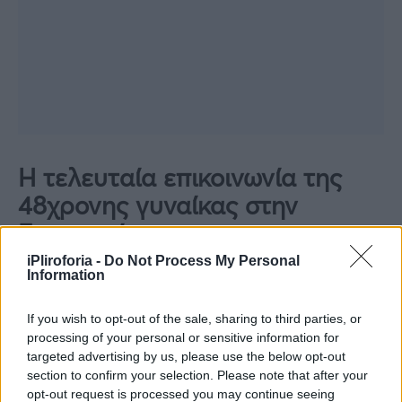
Η τελευταία επικοινωνία της
48χρονης γυναίκας στην
Ευρυτανία
iPliroforia -
Do Not Process My Personal
«Αγαπημένη μου Ευρυδικούλα, έμαθα κάτι
Information
που δεν μου άρεσε, δεν ξέρω εάν είναι
If you wish to opt-out of the sale, sharing to third parties, or
αλήθεια, αλλά στεναχωρήθηκα πολύ. Και
processing of your personal or sensitive information for
στέλνω από ενδιαφέρον -όχι από
targeted advertising by us, please use the below opt-out
section to confirm your selection. Please note that after your
κουτσομπολιό. Ό,τι χρειαστείς είμαι δίπλα
opt-out request is processed you may continue seeing