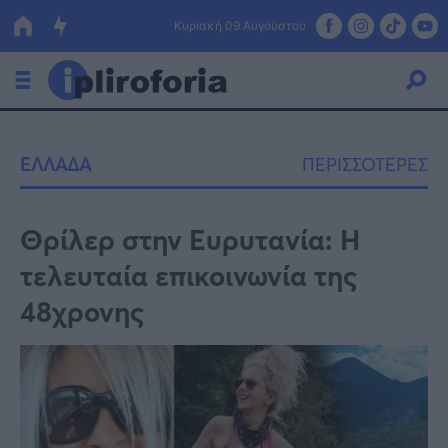
Κυριακή 09 Αυγούστου
Ελλάδα
ΕΛΛΑΔΑ
ΠΕΡΙΣΣΟΤΕΡΕΣ
Οικονομία
Πολιτική
Θρίλερ στην Ευρυτανία: Η
τελευταία επικοινωνία της
Τράπεζες
48χρονης
Επιδοτήσεις
Κόσμος
Lifestyle
ΕΣΠΑ
Αθλητικά