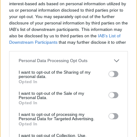
σου» έγραφε ο φίλος της 48χρονης με την
interest-based ads based on personal information utilized by
ίδια να του απαντά «στείλε μου δύναμη και
us or personal information disclosed to third parties prior to
your opt-out. You may separately opt-out of the further
θετική ενέργεια. Ευχαριστώ πολύ πολύ»
disclosure of your personal information by third parties on the
IAB’s list of downstream participants. This information may
also be disclosed by us to third parties on the
IAB’s List of
Downstream Participants
that may further disclose it to other
third parties.
Personal Data Processing Opt Outs
I want to opt-out of the Sharing of my
personal data.
Opted In
I want to opt-out of the Sale of my
Personal Data.
Opted In
I want to opt-out of processing my
Personal Data for Targeted Advertising.
Opted In
I want to opt-out of Collection, Use,