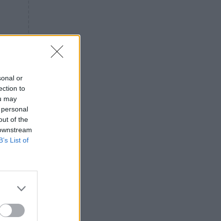
«ενόχληση» με τους πολίτες
για τα Τέμπη- «Αυτή η χώρα
είχε και άλλα δυστυχήματα»
ΠΙΣΤΗ
16:09
Μήτηρ του Ιησού: Προσευχή
στην Παναγία για τις δύσκολες
στιγμές
sonal or
ection to
ΥΓΕΙΑ
15:42
ou may
Συναγερμός στις ευρωπαϊκές
 personal
αγορές: Ανακαλούνται
out of the
πεπόνια και σταφύλια με
 downstream
φυτοφάρμακα
B’s List of
GOSSIP
15:12
Νεφέλη Μεγκ: Το βίντεο για τη
Σίσσυ Χρηστίδου έφερε
αντιδράσεις – «Είμαστε ok με
τα ενέσιμα;»
ΕΛΛΑΔΑ
14:46