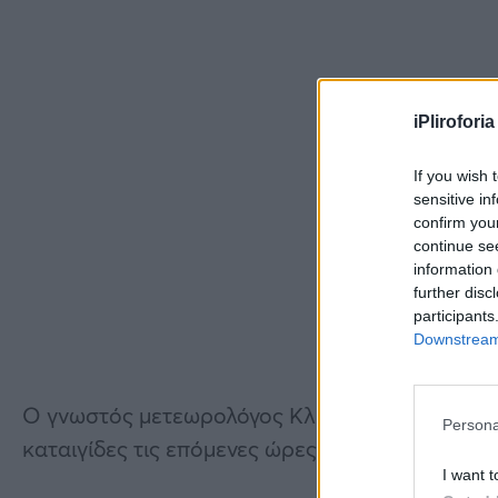
iPliroforia
If you wish 
sensitive in
confirm you
continue se
information 
further disc
participants
Downstream 
Ο γνωστός μετεωρολόγος Κλέαρχος Μαρουσάκης
Persona
καταιγίδες τις επόμενες ώρες ικανές να προκ
I want t