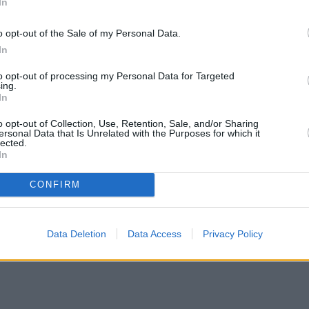
In
ς- Τί θα γίνει τις επόμενες ώρες
o opt-out of the Sale of my Personal Data.
ειδοποιεί ο μετεωρολόγος Κλέαρχος Μαρουσάκης,
In
παρουσιάσει επιδείνωση «από τις επόμενες ώρες 
to opt-out of processing my Personal Data for Targeted
μενα που σε τοπικό επίπεδο είναι ικανά να
ing.
In
o opt-out of Collection, Use, Retention, Sale, and/or Sharing
ersonal Data that Is Unrelated with the Purposes for which it
lected.
In
CONFIRM
Data Deletion
Data Access
Privacy Policy