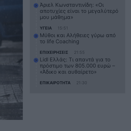
Άριελ Κωνσταντινίδη: «Οι
αποτυχίες είναι το μεγαλύτερό
μου μάθημα»
ΥΓΕΙΑ
15:51
Μύθοι και Αλήθειες γύρω από
το life Coaching
ΕΠΙΧΕΙΡΗΣΕΙΣ
21:55
Lidl Ελλάς: Τι απαντά για το
πρόστιμο των 805.000 ευρώ –
«Άδικο και αυθαίρετο»
ΕΠΙΚΑΙΡΟΤΗΤΑ
21:30
Στο εκπαιδευτικό του ταξίδι
σκοτώθηκε ο 20χρονος
ναυτικός του Blue Star Chios –
Πώς έγινε το τραγικό
δυστύχημα
ΖΩΔΙΑ
21:10
Αυτά τα 3 ζώδια θα πετύχουν