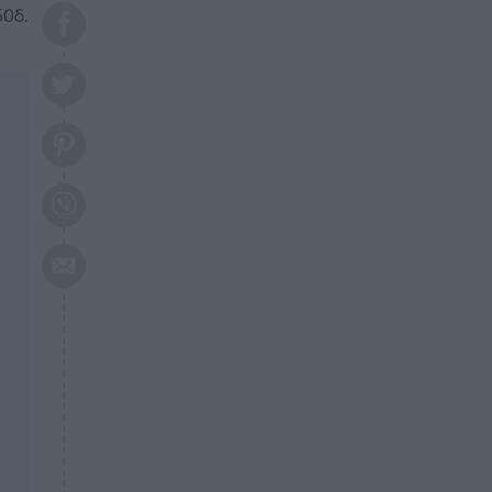
το 2026: Πότε θα έρθει η
50δ.
μεγάλη αλλαγή
ΕΠΙΚΑΙΡΟΤΗΤΑ
20:45
Τραγωδία στη Λάρισα: Νεκρός
50χρονος με αδιανόητο τρόπο
ΥΓΕΙΑ
20:20
Ελάχιστοι τη γνωρίζουν: Η
βιταμίνη που καταπολεμά
κατάθλιψη, κούραση, κόπωση
ΕΠΙΚΑΙΡΟΤΗΤΑ
19:50
ΕΚΤΑΚΤΟ: Σεισμός τώρα στην
Αττική
ΕΠΙΚΑΙΡΟΤΗΤΑ
19:20
«Συναγερμός» τώρα στη
Γλυφάδα
ΕΠΙΚΑΙΡΟΤΗΤΑ
18:45
Θλίψη: Πέθανε πολύτεκνη