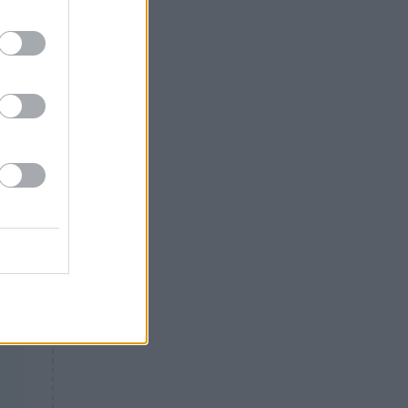
Θλίψη: Έφυγε από τη ζωή
γνωστός Έλληνας ηθοποιός
στα