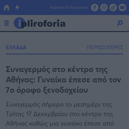
Κυριακή 09 Αυγούστου
Ελλάδα
ΕΛΛΑΔΑ
ΠΕΡΙΣΣΟΤΕΡΕΣ
Οικονομία
Πολιτική
Συναγερμός στο κέντρο της
Αθήνας: Γυναίκα έπεσε από τον
Τράπεζες
7ο όροφο ξενοδοχείου
Επιδοτήσεις
Κόσμος
Συναγερμός σήμερα το μεσημέρι της
Lifestyle
ΕΣΠΑ
Τρίτης 17 Δεκεμβρίου στο κέντρο της
Αθλητικά
Αθήνας καθώς μια γυναίκα έπεσε από