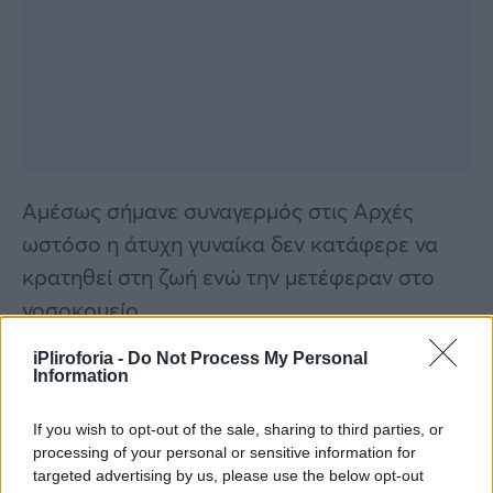
Αμέσως σήμανε συναγερμός στις Αρχές
ωστόσο η άτυχη γυναίκα δεν κατάφερε να
κρατηθεί στη ζωή ενώ την μετέφεραν στο
νοσοκομείο.
iPliroforia -
Do Not Process My Personal
Περισσότερες
Ειδήσεις σήμερα
Information
Πέθανε η δημοσιογράφος Σοφία Ταράντου
If you wish to opt-out of the sale, sharing to third parties, or
processing of your personal or sensitive information for
Καιρός: Πιο κοντά από ποτέ τα λευκά
targeted advertising by us, please use the below opt-out