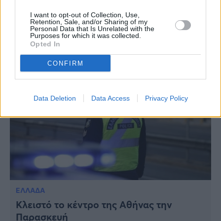
ipliroforia.gr στο Google News
I want to opt-out of Collection, Use,
Retention, Sale, and/or Sharing of my
Personal Data that Is Unrelated with the
Purposes for which it was collected.
Opted In
ΔΙΑΒΑΣΤΕ ΑΚΟΜΗ
CONFIRM
Data Deletion
Data Access
Privacy Policy
ΕΛΛΑΔΑ
Κλειστό το κέντρο της Αθήνας την
Παρασκευή