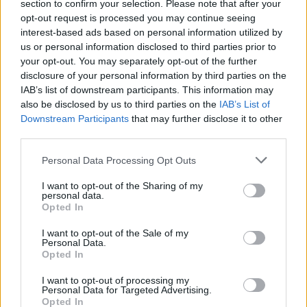
section to confirm your selection. Please note that after your
Χριστούγεννα – Τι δείχνει η τελευταία
opt-out request is processed you may continue seeing
πρόβλεψη
interest-based ads based on personal information utilized by
us or personal information disclosed to third parties prior to
Θεσσαλονίκη: Επείγουσα εισαγγελική έρευνα
your opt-out. You may separately opt-out of the further
disclosure of your personal information by third parties on the
για την ακινητοποίηση και εκκένωση συρμού
IAB’s list of downstream participants. This information may
του Μετρό
also be disclosed by us to third parties on the
IAB’s List of
Downstream Participants
that may further disclose it to other
third parties.
TAGS:
ΑΘΗΝΑ
Personal Data Processing Opt Outs
I want to opt-out of the Sharing of my
personal data.
Opted In
I want to opt-out of the Sale of my
Personal Data.
Opted In
I want to opt-out of processing my
Personal Data for Targeted Advertising.
Ακολουθήστε τις ειδήσεις του
Opted In