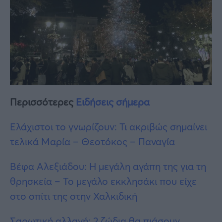
Περισσότερες
Ειδήσεις σήμερα
Ελάχιστοι το γνωρίζουν: Τι ακριβώς σημαίνει
τελικά Μαρία – Θεοτόκος – Παναγία
Βέφα Αλεξιάδου: Η μεγάλη αγάπη της για τη
θρησκεία – Το μεγάλο εκκλησάκι που είχε
στο σπίτι της στην Χαλκιδική
Σαρωτική αλλαγή: 2 ζώδια θα πιάσουν