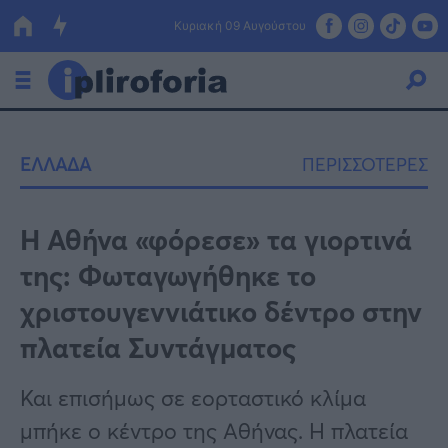
Κυριακή 09 Αυγούστου
Ελλάδα
ΕΛΛΑΔΑ
ΠΕΡΙΣΣΟΤΕΡΕΣ
Οικονομία
Πολιτική
Η Αθήνα «φόρεσε» τα γιορτινά
της: Φωταγωγήθηκε το
Τράπεζες
χριστουγεννιάτικο δέντρο στην
Επιδοτήσεις
Κόσμος
πλατεία Συντάγματος
Lifestyle
ΕΣΠΑ
Και επισήμως σε εορταστικό κλίμα
Αθλητικά
μπήκε ο κέντρο της Αθήνας. Η πλατεία