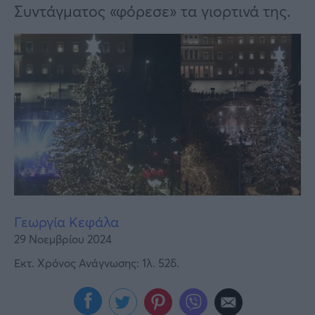
Υγεία
Συντάγματος «φόρεσε» τα γιορτινά της.
Γυναίκα
Καιρός
Γεωργία Κεφάλα
29 Νοεμβρίου 2024
Εκτ. Χρόνος Ανάγνωσης: 1λ. 52δ.