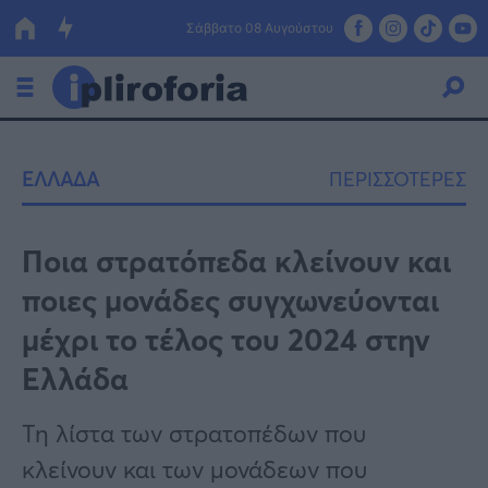
Σάββατο 08 Αυγούστου
Ελλάδα
ΕΛΛΑΔΑ
ΠΕΡΙΣΣΟΤΕΡΕΣ
Οικονομία
Πολιτική
Ποια στρατόπεδα κλείνουν και
ποιες μονάδες συγχωνεύονται
Τράπεζες
μέχρι το τέλος του 2024 στην
Επιδοτήσεις
Κόσμος
Ελλάδα
Lifestyle
ΕΣΠΑ
Τη λίστα των στρατοπέδων που
Αθλητικά
κλείνουν και των μονάδεων που