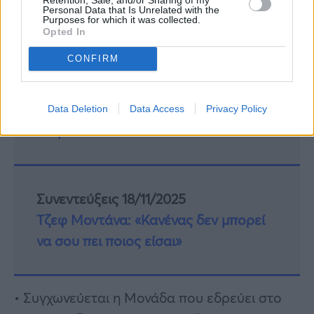
«ΤΧΗ (ΠΖ) ΒΑΣΙΛΕΙΟΥ ΠΑΠΑΣΤΑΥΡΟΥ», στη
Personal Data that Is Unrelated with the
Purposes for which it was collected.
Νέα Μεσημβρία Θεσσαλονίκης.
Opted In
CONFIRM
Συνεντεύξεις 18/11/2025
Δήμητρα Δερζέκου: «Λέω τη δική μου
Data Deletion
Data Access
Privacy Policy
αλήθεια»
Συνεντεύξεις 18/11/2025
Τζεφ Μοντάνα: «Κανένας δεν μπορεί
να σου πει ποιος είσαι»
• Συγχωνεύεται η Μονάδα που εδρεύει στο