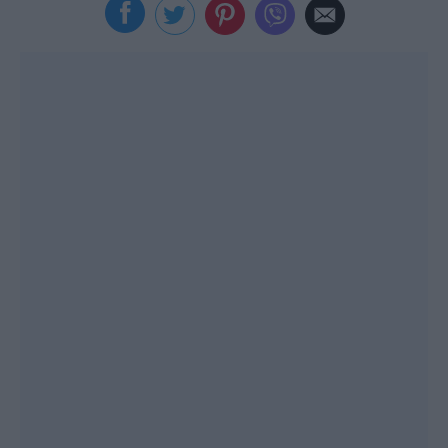
Viral
Κουζίνα
Ζώδια
Pet
Πίστη