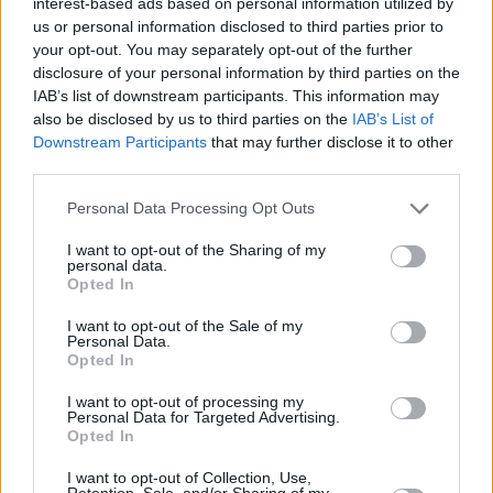
interest-based ads based on personal information utilized by
us or personal information disclosed to third parties prior to
your opt-out. You may separately opt-out of the further
disclosure of your personal information by third parties on the
IAB’s list of downstream participants. This information may
also be disclosed by us to third parties on the
IAB’s List of
Downstream Participants
that may further disclose it to other
third parties.
Personal Data Processing Opt Outs
I want to opt-out of the Sharing of my
personal data.
Opted In
I want to opt-out of the Sale of my
Personal Data.
Opted In
• Καταργείται το Στρατόπεδο
I want to opt-out of processing my
«ΠΑΠΑΠΑΣΧΑΛΗ», στο Πανόραμα
Personal Data for Targeted Advertising.
Opted In
Θεσσαλονίκης και η Μονάδα που εδρεύει
εκεί θα μετασταθμεύσει στο Στρατόπεδο
I want to opt-out of Collection, Use,
Retention, Sale, and/or Sharing of my