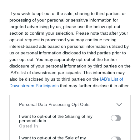
If you wish to opt-out of the sale, sharing to third parties, or
processing of your personal or sensitive information for
targeted advertising by us, please use the below opt-out
section to confirm your selection. Please note that after your
opt-out request is processed you may continue seeing
Πώς καθάρισαν οι πυγμάχοι για
interest-based ads based on personal information utilized by
τον πατέρα που χτύπησαν τον
us or personal information disclosed to third parties prior to
your opt-out. You may separately opt-out of the further
47χρονο άντρα που προσέγγιζε
disclosure of your personal information by third parties on the
ερωτικά την κόρη του
IAB’s list of downstream participants. This information may
also be disclosed by us to third parties on the
IAB’s List of
Downstream Participants
that may further disclose it to other
Ο πατέρας μπορεί να μην… άγγιξε τον
third parties.
φερόμενο ως δράστη, όμως οι δύο πυγμάχοι
Personal Data Processing Opt Outs
έκαναν τον κατηγορούμενο «τουλούμι στο
ξύλο».
I want to opt-out of the Sharing of my
personal data.
Opted In
I want to opt-out of the Sale of my