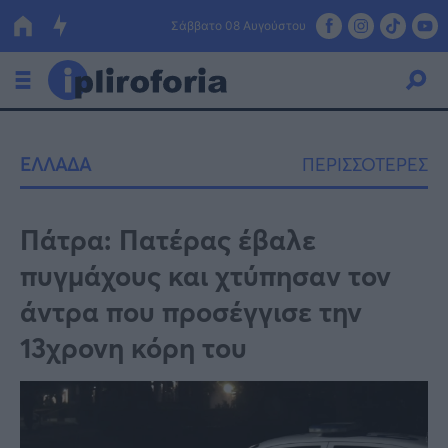
Σάββατο 08 Αυγούστου
Ελλάδα
ΕΛΛΑΔΑ
ΠΕΡΙΣΣΟΤΕΡΕΣ
Οικονομία
Πολιτική
Πάτρα: Πατέρας έβαλε
πυγμάχους και χτύπησαν τον
Τράπεζες
άντρα που προσέγγισε την
Επιδοτήσεις
Κόσμος
13χρονη κόρη του
Lifestyle
ΕΣΠΑ
Αθλητικά