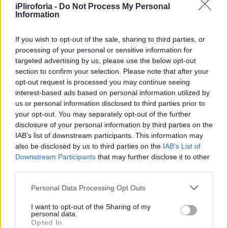
iPliroforia -
Do Not Process My Personal
Information
If you wish to opt-out of the sale, sharing to third parties, or
processing of your personal or sensitive information for
Περισσότερες
Ειδήσεις σήμερα
targeted advertising by us, please use the below opt-out
section to confirm your selection. Please note that after your
opt-out request is processed you may continue seeing
Η Ειρήνη Μουρτζούκου απαντά για τους
interest-based ads based on personal information utilized by
πανηγυρισμούς της – «Tον είχα σαν παιδί
us or personal information disclosed to third parties prior to
your opt-out. You may separately opt-out of the further
μου»
disclosure of your personal information by third parties on the
IAB’s list of downstream participants. This information may
Εξαφάνιση 39χρονου στη Λάρισα:
also be disclosed by us to third parties on the
IAB’s List of
Downstream Participants
that may further disclose it to other
«Χτενίζουν» την περιοχή, πού στρέφονται οι
third parties.
έρευνες
Personal Data Processing Opt Outs
Στα «μαύρα» η Κρήτη: Θρήνος για τους
I want to opt-out of the Sharing of my
αιφνίδιους θανάτους δύο άνδρων
personal data.
Opted In