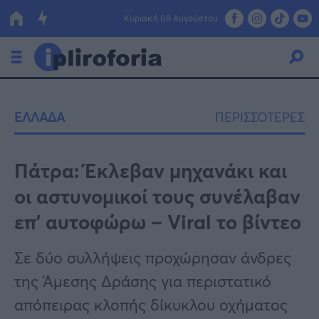
Κυριακή 09 Αυγούστου
Ελλάδα
ΕΛΛΑΔΑ
ΠΕΡΙΣΣΟΤΕΡΕΣ
Οικονομία
Πολιτική
Πάτρα: Έκλεβαν μηχανάκι και
οι αστυνομικοί τους συνέλαβαν
Τράπεζες
επ’ αυτοφώρω – Viral το βίντεο
Επιδοτήσεις
Κόσμος
Σε δύο συλλήψεις προχώρησαν άνδρες
Lifestyle
ΕΣΠΑ
της Άμεσης Δράσης για περιστατικό
Αθλητικά
απόπειρας κλοπής δίκυκλου οχήματος