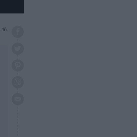
το 2026: Πότε θα έρθει η
μεγάλη αλλαγή
ΕΠΙΚΑΙΡΟΤΗΤΑ
20:45
Τραγωδία στη Λάρισα: Νεκρός
 1δ.
50χρονος με αδιανόητο τρόπο
ΥΓΕΙΑ
20:20
Ελάχιστοι τη γνωρίζουν: Η
βιταμίνη που καταπολεμά
κατάθλιψη, κούραση, κόπωση
ΕΠΙΚΑΙΡΟΤΗΤΑ
19:50
ΕΚΤΑΚΤΟ: Σεισμός τώρα στην
Αττική
ΕΠΙΚΑΙΡΟΤΗΤΑ
19:20
«Συναγερμός» τώρα στη
Γλυφάδα
ΕΠΙΚΑΙΡΟΤΗΤΑ
18:45
Θλίψη: Πέθανε πολύτεκνη