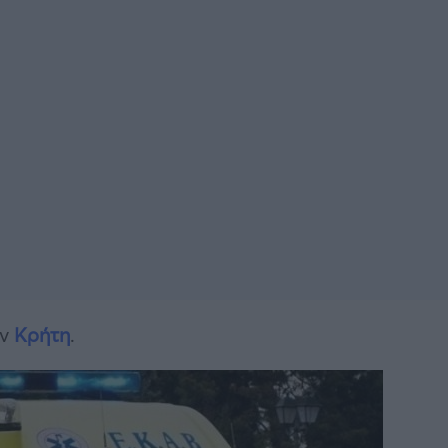
ην
Κρήτη
.