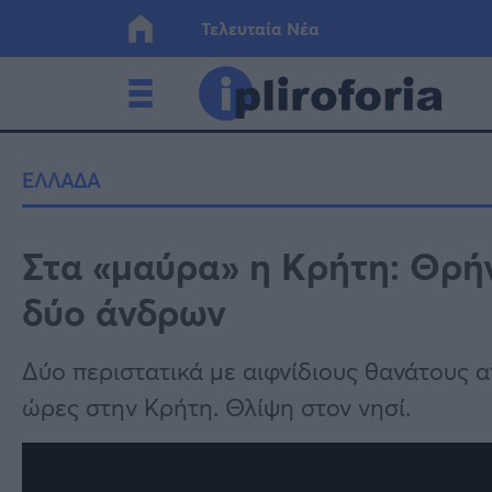
Τελευταία Νέα
Ελλάδα
Οικονο
ΕΛΛΑΔΑ
Κόσμος
Lifesty
Στα «μαύρα» η Κρήτη: Θρήν
δύο άνδρων
Υγεία
Γυναίκ
Δύο περιστατικά με αιφνίδιους θανάτους α
ώρες στην Κρήτη. Θλίψη στον νησί.