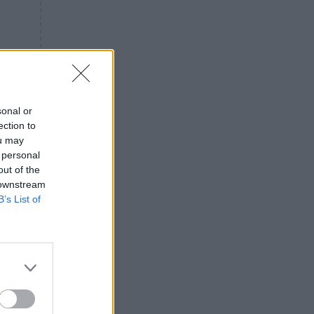
«ενόχληση» με τους πολίτες
για τα Τέμπη- «Αυτή η χώρα
είχε και άλλα δυστυχήματα»
ΠΙΣΤΗ
16:09
Μήτηρ του Ιησού: Προσευχή
στην Παναγία για τις δύσκολες
στιγμές
sonal or
ection to
ΥΓΕΙΑ
15:42
ou may
Συναγερμός στις ευρωπαϊκές
 personal
αγορές: Ανακαλούνται
out of the
πεπόνια και σταφύλια με
 downstream
φυτοφάρμακα
B’s List of
GOSSIP
15:12
Νεφέλη Μεγκ: Το βίντεο για τη
Σίσσυ Χρηστίδου έφερε
αντιδράσεις – «Είμαστε ok με
τα ενέσιμα;»
ΕΛΛΑΔΑ
14:46