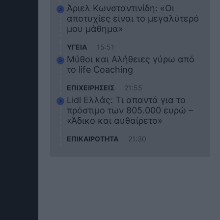
Άριελ Κωνσταντινίδη: «Οι
αποτυχίες είναι το μεγαλύτερό
μου μάθημα»
ΥΓΕΙΑ
15:51
Μύθοι και Αλήθειες γύρω από
το life Coaching
ΕΠΙΧΕΙΡΗΣΕΙΣ
21:55
Lidl Ελλάς: Τι απαντά για το
πρόστιμο των 805.000 ευρώ –
«Άδικο και αυθαίρετο»
ΕΠΙΚΑΙΡΟΤΗΤΑ
21:30
Στο εκπαιδευτικό του ταξίδι
σκοτώθηκε ο 20χρονος
ναυτικός του Blue Star Chios –
Πώς έγινε το τραγικό
δυστύχημα
ΖΩΔΙΑ
21:10
Αυτά τα 3 ζώδια θα πετύχουν